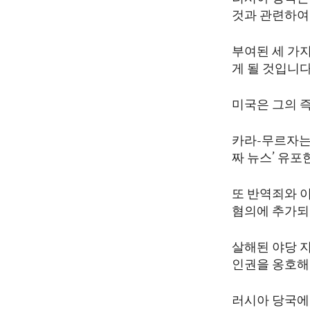
ENVIRONMENT AND HEALTH
것과 관련하여
IDEALS AND INSTITUTIONS
부여된 세 가
게 될 것입니다
미국은 그의 
카라-무르자는 
짜 뉴스’ 유포
또 반역죄와 
혐의에 추가되
살해된 야당 
인권을 옹호
러시아 당국에