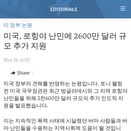
Accessibility
links
Skip
미 정부 논평
to
HOME
미국, 로힝야 난민에 2600만 달러 규
main
VIDEO
content
모 추가 지원
RADIO
Skip
to
May 26, 2023
REGIONS
main
Share
TOPICS
AFRICA
Navigation
Skip
ARCHIVE
미국 정부의 견해를 반영하는 논평입니다. 토니 블링
AMERICAS
HUMAN RIGHTS
to
컨 미국 국무장관은 최근 방글라데시와 그 지역 로힝야
ABOUT US
ASIA
SECURITY AND DEFENSE
Search
난민들을 위해 2천600만 달러 규모의 추가 인도적 지
EUROPE
AID AND DEVELOPMENT
원을 발표했습니다.
FOLLOW US
MIDDLE EAST
DEMOCRACY AND GOVERNANCE
이는 지속적인 폭력 사태에 시달렸던 버마 사람들과 버
ECONOMY AND TRADE
마 난민들을 수용하는 지역사회에 도움이 될 것입니