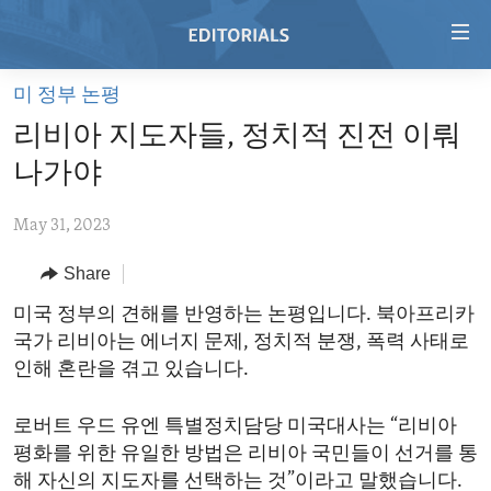
Accessibility
links
Skip
미 정부 논평
to
HOME
리비아 지도자들, 정치적 진전 이뤄
main
VIDEO
content
나가야
RADIO
Skip
to
May 31, 2023
REGIONS
main
Share
TOPICS
AFRICA
Navigation
Skip
ARCHIVE
미국 정부의 견해를 반영하는 논평입니다. 북아프리카
AMERICAS
HUMAN RIGHTS
to
국가 리비아는 에너지 문제, 정치적 분쟁, 폭력 사태로
ABOUT US
ASIA
SECURITY AND DEFENSE
Search
인해 혼란을 겪고 있습니다.
EUROPE
AID AND DEVELOPMENT
FOLLOW US
로버트 우드 유엔 특별정치담당 미국대사는 “리비아
MIDDLE EAST
DEMOCRACY AND GOVERNANCE
평화를 위한 유일한 방법은 리비아 국민들이 선거를 통
ECONOMY AND TRADE
해 자신의 지도자를 선택하는 것”이라고 말했습니다.