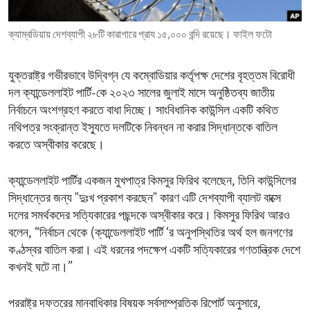
ENVIRONMENT AND HEALTH
ক্যাম্বডিয়ায় দেশব্যাপী ২৮টি কারাগারে প্রায ১৫,০০০ বন্দি রয়েছে। ফাইল ফটো
IDEALS AND INSTITUTIONS
যুক্তরাষ্ট্র গভীরভাবে উদ্বিগ্ন যে কম্বোডিয়ার কর্তৃপক্ষ দেশের বৃহত্তম বিরোধী
দল ক্যান্ডেললাইট পার্টি-কে ২০২৩ সালের জুলাই মাসে অনুষ্ঠিতব্য জাতীয়
নির্বাচনে অংশগ্রহণ করতে বাধা দিচ্ছে। সাংবিধানিক কাউন্সিল একটি কথিত
নথিপত্র সংক্রান্ত ইস্যুতে দলটিকে নিবন্ধন না করার সিদ্ধান্তকে বাতিল
করতে অস্বীকার করেছে।
ক্যান্ডেললাইট পার্টির একজন মুখপাত্র কিমসুর ফিরিথ বলেছেন, তিনি কাউন্সিলের
সিদ্ধান্তের জন্য "দুঃখ প্রকাশ করছেন" কারণ এটি দেশব্যাপী ব্যালট বাক্সে
দলের সমর্থকদের সত্যিকারের পছন্দকে অস্বীকার করে। কিমসুর ফিরিথ আরও
বলেন, “নির্বাচন থেকে (ক্যান্ডেললাইট পার্টি ‘র অনুপস্থিতির অর্থ হল জনগণের
কণ্ঠস্বর বাতিল করা। এই ধরনের পদক্ষেপ একটি সত্যিকারের গণতান্ত্রিক দেশে
কখনই ঘটে না।”
পররাষ্ট্র দফতরের মানবাধিকার বিষয়ক সর্বসাম্প্রতিক রিপোর্ট অনুসারে,