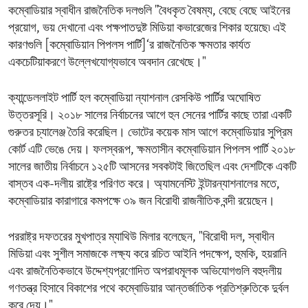
কম্বোডিয়ার স্বাধীন রাজনৈতিক দলগুলি "বৈধকৃত বৈষম্য, বেছে বেছে আইনের
প্রয়োগ, ভয় দেখানো এবং পক্ষপাতদুষ্ট মিডিয়া কভারেজের শিকার হয়েছে৷ এই
কারণগুলি [কম্বোডিয়ান পিপলস পার্টি]‘র রাজনৈতিক ক্ষমতার কার্যত
একচেটিয়াকরণে উল্লেখযোগ্যভাবে অবদান রেখেছে।"
ক্যান্ডেললাইট পার্টি হল কম্বোডিয়া ন্যাশনাল রেসকিউ পার্টির অঘোষিত
উত্তরসূরি। ২০১৮ সালের নির্বাচনের আগে হুন সেনের পার্টির কাছে তারা একটি
গুরুতর চ্যালেঞ্জ তৈরি করেছিল। ভোটের কয়েক মাস আগে কম্বোডিয়ার সুপ্রিম
কোর্ট এটি ভেঙে দেয়। ফলস্বরূপ, ক্ষমতাসীন কম্বোডিয়ান পিপলস পার্টি ২০১৮
সালের জাতীয় নির্বাচনে ১২৫টি আসনের সবকটাই জিতেছিল এবং দেশটিকে একটি
বাস্তব এক-দলীয় রাষ্ট্রে পরিণত করে। অ্যামনেস্টি ইন্টারন্যাশনালের মতে,
কম্বোডিয়ার কারাগারে কমপক্ষে ৩৯ জন বিরোধী রাজনীতিক বন্দী রয়েছেন।
পররাষ্ট্র দফতরের মুখপাত্র ম্যাথিউ মিলার বলেছেন, "বিরোধী দল, স্বাধীন
মিডিয়া এবং সুশীল সমাজকে লক্ষ্য করে রচিত আইনি পদক্ষেপ, হুমকি, হয়রানি
এবং রাজনৈতিকভাবে উদ্দেশ্যপ্রণোদিত অপরাধমূলক অভিযোগগুলি বহুদলীয়
গণতন্ত্র হিসাবে বিকাশের পথে কম্বোডিয়ার আন্তর্জাতিক প্রতিশ্রুতিকে দুর্বল
করে দেয়।"