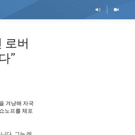
인 로버
다”
국을 겨냥해 자국
 쇼노프를 체포
니다. 그는 레