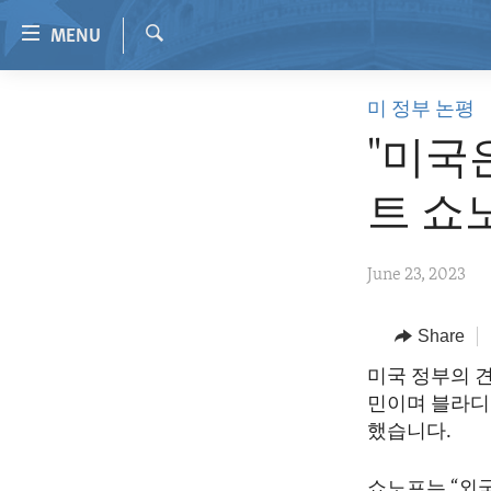
Accessibility
MENU
links
Search
Skip
HOME
미 정부 논평
to
VIDEO
main
"미국
content
RADIO
Skip
트 쇼
REGIONS
to
main
TOPICS
AFRICA
June 23, 2023
Navigation
ARCHIVE
AMERICAS
HUMAN RIGHTS
Skip
to
ABOUT US
Share
ASIA
SECURITY AND DEFENSE
Search
EUROPE
AID AND DEVELOPMENT
미국 정부의 견
민이며 블라디
MIDDLE EAST
DEMOCRACY AND GOVERNANCE
했습니다.
ECONOMY AND TRADE
쇼노프는 “외