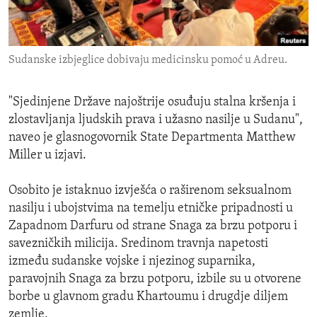
ENVIRONMENT AND HEALTH
IDEALS AND INSTITUTIONS
Sudanske izbjeglice dobivaju medicinsku pomoć u Adreu.
"Sjedinjene Države najoštrije osuđuju stalna kršenja i
zlostavljanja ljudskih prava i užasno nasilje u Sudanu",
naveo je glasnogovornik State Departmenta Matthew
Miller u izjavi.
Osobito je istaknuo izvješća o raširenom seksualnom
nasilju i ubojstvima na temelju etničke pripadnosti u
Zapadnom Darfuru od strane Snaga za brzu potporu i
savezničkih milicija. Sredinom travnja napetosti
između sudanske vojske i njezinog suparnika,
paravojnih Snaga za brzu potporu, izbile su u otvorene
borbe u glavnom gradu Khartoumu i drugdje diljem
zemlje.