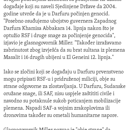
događaje koji su naveli Sjedinjene Države da 2004.
godine utvrde da je u Darfuru počinjen genocid.
"Posebno osuđujemo ubojstvo guvernera Zapadnog
Darfura Khamisa Abbakara 14. lipnja nakon što je
optužio RSF i druge snage za počinjenje genocida",
izjavio je glasnogovornik Miller. "Također izražavamo
zabrinutost zbog izvješća da su brat sultana iz plemena
Masalit i 16 drugih ubijeni u El Geneini 12. lipnja."
Iako se zločini koji se događaju u Darfuru prvenstveno
mogu pripisati RSF-u i pridruženoj miliciji, obje su
strane odgovorne za zlostavljanja. U Darfuru, Sudanske
oružane snage, ili SAF, nisu uspjele zaštititi civile i
navodno su potaknule sukob poticanjem mobilizacije
plemena. Napadi SAF-a vojnim zrakoplovima ili
dronovima također su ometali humanitarne napore.