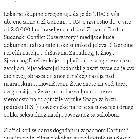
Lokalne skupine procjenjuju da je do 1.100 civila
ubijeno samo u El Geneini, a UN je izvijestio da je više
od 273.000 ljudi raseljeno u državi Zapadni Darfur.
Sudanski Conflict Observatory i medijske kuće
dokumentirali su satelitske snimke dijelova El Geneine
i cijelih naselja u državama Zapadnog, Južnog i
Sjevernog Darfura koje su pljačkaške snage sravnile sa
zemljom. Vjerodostojni sudanski glasovi tvrde da je ovo
dio novog obrasca ciljanog etničkog nasilja nad
nearapskim stanovništvom. Žene snose najveći teret
ovog nasilja, a žrtve i skupine za ljudska prava
vjerodostojno su optužile vojnike Snaga za brzu
podršku (RSF) i savezničke milicije za silovanje i druge
oblike seksualnog nasilja povezanog sa sukobom.
Zločini koji se danas događaju u zapadnom Darfuru i
drugim područjima zlokoban su podsjetnik na užasne