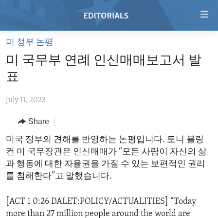
Accessibility
links
Skip
미 정부 논평
to
HOME
미 국무부 연례 인신매매보고서 발
main
VIDEO
content
표
RADIO
Skip
to
July 11, 2023
REGIONS
main
Share
TOPICS
AFRICA
Navigation
Skip
ARCHIVE
미국 정부의 견해를 반영하는 논평입니다. 토니 블링
AMERICAS
HUMAN RIGHTS
to
컨 미 국무장관은 인신매매가 “모든 사람이 자신의 삶
ABOUT US
ASIA
SECURITY AND DEFENSE
Search
과 행동에 대한 자율권을 가질 수 있는 보편적인 권리
EUROPE
AID AND DEVELOPMENT
를 침해한다”고 말했습니다.
FOLLOW US
MIDDLE EAST
DEMOCRACY AND GOVERNANCE
[ACT 1 0:26 DALET:POLICY/ACTUALITIES] “Today
ECONOMY AND TRADE
more than 27 million people around the world are