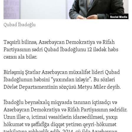
ENVIRONMENT AND HEALTH
IDEALS AND INSTITUTIONS
Qubad İbadoğlu
Təqsirli bilinsə, Azərbaycan Demokratiya və Rifah
Partiyasının sədri Qubad İbadoğlunu 12 ilədək həbs
cəzası ala bilər.
Birləşmiş Ştatlar Azərbaycan müxalifət lideri Qubad
İbadoğlunun həbsini “yaxından izləyir”. Bu sözləri
Dövlət Departamentinin sözçüsü Metyu Miler deyib.
İbadoğlu beynəlxalq miqyasda tanınan iqtisadçı və
Azərbaycan Demokratiya və Rifah Partiyasının sədridir.
Uzun illər o, ictimai vəsaitlərin idarəedilməsi, yaxşı
hökumət və şəffaflğa diqqət yetirən qeyri-hökumət