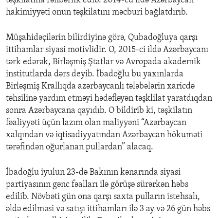
təşkilatına rəhbərlik edib. 2014-cü ildə Azərbaycan
hakimiyyəti onun təşkilatını məcburi bağlatdırıb.
Müşahidəçilərin bilirdiyinə görə, Qubadoğluya qarşı
ittihamlar siyasi motivlidir. O, 2015-ci ildə Azərbaycanı
tərk edərək, Birləşmiş Ştatlar və Avropada akademik
institutlarda dərs deyib. İbadoğlu bu yaxınlarda
Birləşmiş Krallıqda azərbaycanlı tələbələrin xaricdə
təhsilinə yardım etməyi hədəfləyən təşklilat yaratdıqdan
sonra Azərbaycana qayıdıb. O bildirib ki, təşkilatın
fəaliyyəti üçün lazım olan maliyyəni “Azərbaycan
xalqından və iqtisadiyyatından Azərbaycan hökuməti
tərəfindən oğurlanan pullardan” alacaq.
İbadoğlu iyulun 23-də Bakının kənarında siyasi
partiyasının gənc fəalları ilə görüşə sürərkən həbs
edilib. Növbəti gün ona qarşı saxta pulların istehsalı,
əldə edilməsi və satışı ittihamları ilə 3 ay və 26 gün həbs