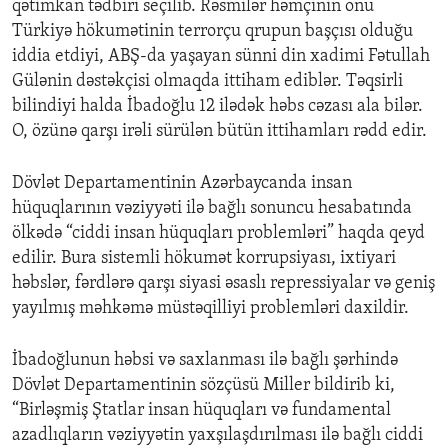
qətimkan tədbiri seçilib. Rəsmilər həmçinin onu
Türkiyə hökumətinin terrorçu qrupun başçısı olduğu
iddia etdiyi, ABŞ-da yaşayan sünni din xadimi Fətullah
Gülənin dəstəkçisi olmaqda ittiham ediblər. Təqsirli
bilindiyi halda İbadoğlu 12 ilədək həbs cəzası ala bilər.
O, özünə qarşı irəli sürülən bütün ittihamları rədd edir.
Dövlət Departamentinin Azərbaycanda insan
hüquqlarının vəziyyəti ilə bağlı sonuncu hesabatında
ölkədə “ciddi insan hüquqları problemləri” haqda qeyd
edilir. Bura sistemli hökumət korrupsiyası, ixtiyari
həbslər, fərdlərə qarşı siyasi əsaslı repressiyalar və geniş
yayılmış məhkəmə müstəqilliyi problemləri daxildir.
İbadoğlunun həbsi və saxlanması ilə bağlı şərhində
Dövlət Departamentinin sözçüsü Miller bildirib ki,
“Birləşmiş Ştatlar insan hüquqları və fundamental
azadlıqların vəziyyətin yaxşılaşdırılması ilə bağlı ciddi