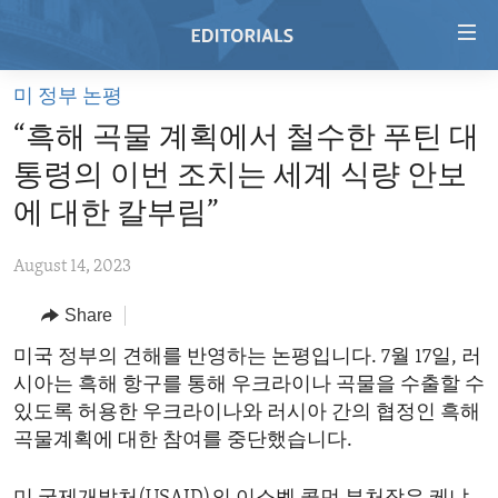
Accessibility
links
Skip
미 정부 논평
to
HOME
“흑해 곡물 계획에서 철수한 푸틴 대
main
VIDEO
content
통령의 이번 조치는 세계 식량 안보
RADIO
Skip
에 대한 칼부림”
to
REGIONS
main
August 14, 2023
TOPICS
AFRICA
Navigation
Skip
Share
ARCHIVE
AMERICAS
HUMAN RIGHTS
to
미국 정부의 견해를 반영하는 논평입니다. 7월 17일, 러
ABOUT US
ASIA
SECURITY AND DEFENSE
Search
시아는 흑해 항구를 통해 우크라이나 곡물을 수출할 수
EUROPE
AID AND DEVELOPMENT
있도록 허용한 우크라이나와 러시아 간의 협정인 흑해
FOLLOW US
곡물계획에 대한 참여를 중단했습니다.
MIDDLE EAST
DEMOCRACY AND GOVERNANCE
ECONOMY AND TRADE