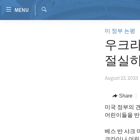
Accessibility
MENU
links
Search
Skip
HOME
미 정부 논평
to
VIDEO
main
우크라
content
RADIO
Skip
절실히
REGIONS
to
main
TOPICS
AFRICA
August 23, 2023
Navigation
ARCHIVE
AMERICAS
HUMAN RIGHTS
Skip
to
ABOUT US
Share
ASIA
SECURITY AND DEFENSE
Search
EUROPE
AID AND DEVELOPMENT
미국 정부의 
어린이들을 반
MIDDLE EAST
DEMOCRACY AND GOVERNANCE
ECONOMY AND TRADE
베스 반 샤크
크라이나 어린