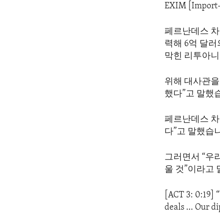
EXIM [Import-
페르난데스 차
력해 6억 달
막힌 리투아니
위해 대사관을
했다”고 말했
페르난데스 차
다”고 말했습
그러면서 “우리
울 것”이라고
[ACT 3: 0:19] 
deals … Our di