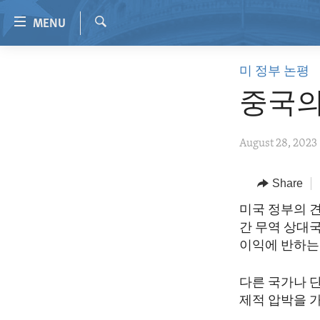
Accessibility
MENU
links
Search
Skip
HOME
미 정부 논평
to
VIDEO
main
중국의
content
RADIO
Skip
REGIONS
August 28, 2023
to
main
TOPICS
AFRICA
Navigation
Share
ARCHIVE
AMERICAS
HUMAN RIGHTS
Skip
미국 정부의 
to
ABOUT US
ASIA
SECURITY AND DEFENSE
간 무역 상대
Search
EUROPE
AID AND DEVELOPMENT
이익에 반하는
MIDDLE EAST
DEMOCRACY AND GOVERNANCE
다른 국가나 
ECONOMY AND TRADE
제적 압박을 