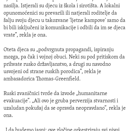
nasilja. Istjerali su djecu iz škola i sirotišta. A lokalni
opunomoćenici su prevarili ili natjerali roditelje da
šalju svoju djecu u takozvane 'ljetne kampove' samo da
bi bili isključeni iz komunikacije i odbili da im se djeca
vrate”, rekla je ona.
Oteta djeca su „podvrgnuta propagandi, ispiranju
mozga, pa čak i vojnoj obuci. Neki su pod pritiskom da
prihvate rusko državljanstvo, a drugi su navodno
usvojeni od strane ruskih porodica”, rekla je
ambasadorica Thomas-Greenfield.
Ruski zvaničnici tvrde da izvode „humanitarne
evakuacije”. „Ali ovo je gruba perverzija stvarnosti i
uzaludan pokušaj da se opravda neopravdano”, rekla je
ona.
„I da budemo jasni: ove zločine orkestriraju svi nivoi