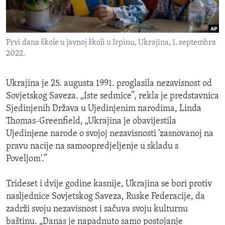
ENVIRONMENT AND HEALTH
IDEALS AND INSTITUTIONS
Prvi dana škole u javnoj školi u Irpinu, Ukrajina, 1. septembra
2022.
Ukrajina je 25. augusta 1991. proglasila nezavisnost od
Sovjetskog Saveza. „Iste sedmice”, rekla je predstavnica
Sjedinjenih Država u Ujedinjenim narodima, Linda
Thomas-Greenfield, „Ukrajina je obavijestila
Ujedinjene narode o svojoj nezavisnosti 'zasnovanoj na
pravu nacije na samoopredjeljenje u skladu s
Poveljom'.”
Trideset i dvije godine kasnije, Ukrajina se bori protiv
nasljednice Sovjetskog Saveza, Ruske Federacije, da
zadrži svoju nezavisnost i sačuva svoju kulturnu
baštinu. „Danas je napadnuto samo postojanje