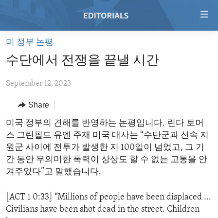
Accessibility
links
Skip
미 정부 논평
to
HOME
수단에서 전쟁을 끝낼 시간
main
VIDEO
content
September 12, 2023
RADIO
Skip
to
REGIONS
Share
main
TOPICS
AFRICA
미국 정부의 견해를 반영하는 논평입니다. 린다 토머
Navigation
스 그린필드 유엔 주재 미국 대사는 “수단군과 신속 지
Skip
ARCHIVE
AMERICAS
HUMAN RIGHTS
원군 사이에 전투가 발생한 지 100일이 넘었고, 그 기
to
ABOUT US
ASIA
SECURITY AND DEFENSE
간 동안 무의미한 폭력이 상상도 할 수 없는 고통을 안
Search
겨주었다”고 말했습니다.
EUROPE
AID AND DEVELOPMENT
FOLLOW US
MIDDLE EAST
DEMOCRACY AND GOVERNANCE
[ACT 1 0:33] “Millions of people have been displaced ...
Civilians have been shot dead in the street. Children
ECONOMY AND TRADE