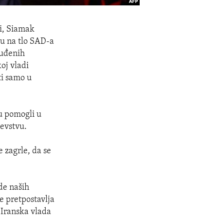
i, Siamak
su na tlo SAD-a
suđenih
oj vladi
ti samo u
u pomogli u
evstvu.
e zagrle, da se
de naših
e pretpostavlja
 Iranska vlada