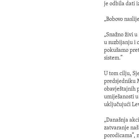
je odbila dati 
„Bobovo naslij
„Snažno živi u
u suzbijanju i
pokušamo pretv
sistem.”
U tom cilju, S
predsjedniku 
obavještajnih 
umiješanosti u
uključujući Le
„Današnja akc
zatvaranje naš
porodicama”, n