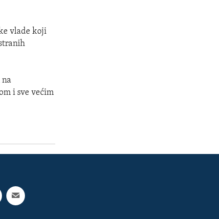
ke vlade koji
stranih
n na
om i sve većim