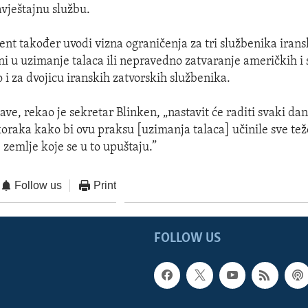
avještajnu službu.
nt također uvodi vizna ograničenja za tri službenika irans
ani u uzimanje talaca ili nepravedno zatvaranje američkih i 
 i za dvojicu iranskih zatvorskih službenika.
ve, rekao je sekretar Blinken, „nastavit će raditi svaki da
raka kako bi ovu praksu [uzimanja talaca] učinile sve tež
 zemlje koje se u to upuštaju.”
Follow us
Print
FOLLOW US