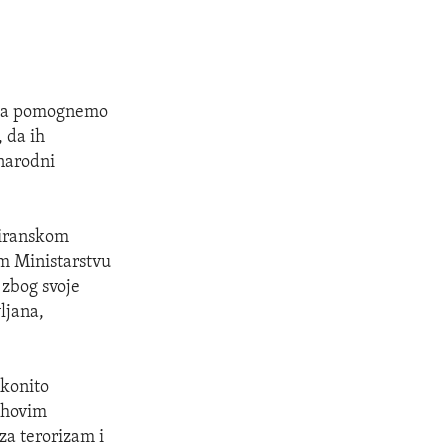
e da pomognemo
 da ih
unarodni
 iranskom
 Ministarstvu
 zbog svoje
ljana,
konito
jihovim
za terorizam i