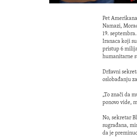
Pet Amerikanac
Namazi, Morad T
19. septembra
Iranaca koji s
pristup 6 milij
humanitarne s
Državni sekret
oslobađanju za
„To znači da mu
ponovo vide, m
No, sekretar B
sugrađana, mis
da je preminuo