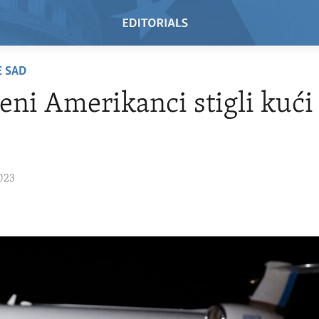
E SAD
eni Amerikanci stigli kući 
023