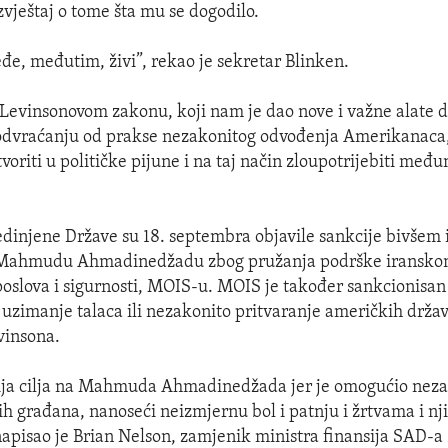
izvještaj o tome šta mu se dogodilo.
eđe, međutim, živi”, rekao je sekretar Blinken.
 Levinsonovom zakonu, koji nam je dao nove i važne alat
 odvraćanju od prakse nezakonitog odvođenja Amerikanaca,
oriti u političke pijune i na taj način zloupotrijebiti međ
jedinjene Države su 18. septembra objavile sankcije bivšem
Mahmudu Ahmadinedžadu zbog pružanja podrške iranskom
poslova i sigurnosti, MOIS-u. MOIS je također sankcionisan
 uzimanje talaca ili nezakonito pritvaranje američkih držav
vinsona.
ija cilja na Mahmuda Ahmadinedžada jer je omogućio neza
ih građana, nanoseći neizmjernu bol i patnju i žrtvama i n
apisao je Brian Nelson, zamjenik ministra finansija SAD-a 