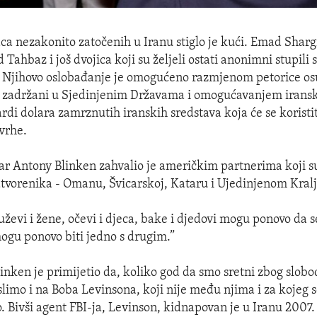
a nezakonito zatočenih u Iranu stiglo je kući. Emad Sharg
ahbaz i još dvojica koji su željeli ostati anonimni stupili 
. Njihovo oslobađanje je omogućeno razmjenom petorice o
u zadržani u Sjedinjenim Državama i omogućavanjem iransk
ardi dolara zamrznutih iranskih sredstava koja će se koristi
vrhe.
ar Antony Blinken zahvalio je američkim partnerima koji s
tvorenika - Omanu, Švicarskoj, Kataru i Ujedinjenom Kralj
ževi i žene, očevi i djeca, bake i djedovi mogu ponovo da s
ogu ponovo biti jedno s drugim.”
linken je primijetio da, koliko god da smo sretni zbog slobo
limo i na Boba Levinsona, koji nije među njima i za kojeg s
. Bivši agent FBI-ja, Levinson, kidnapovan je u Iranu 2007.