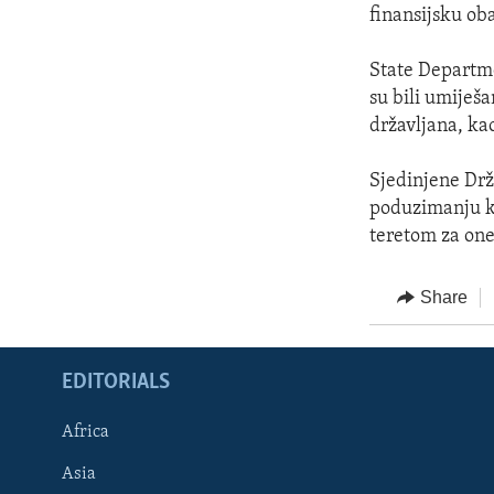
finansijsku ob
State Departme
su bili umiješ
državljana, kao
Sjedinjene Drža
poduzimanju ko
teretom za one
Share
EDITORIALS
Africa
Asia