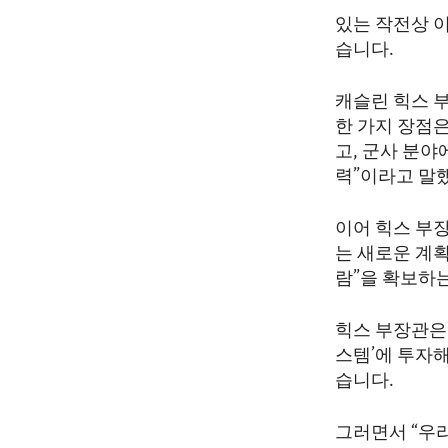
ENVIRONMENT AND HEALTH
있는 작전상 
IDEALS AND INSTITUTIONS
습니다.
캐슬린 힉스 
한 가지 장점
고, 군사 분야
력”이라고 말
이어 힉스 부장
는 새로운 계획
람”을 확보하
힉스 부장관은
스템’에 투자해
습니다.
그러면서 “우