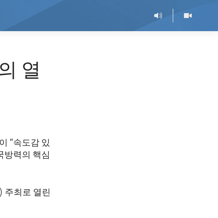
의 열
이 “속도감 있
 국방력의 핵심
) 주최로 열린