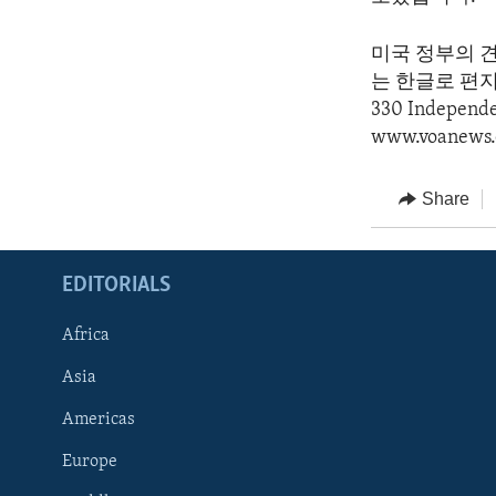
미국 정부의 
는 한글로 편지를 
330 Indepen
www.voanews.
Share
EDITORIALS
Africa
Asia
Americas
Europe
FOLLOW US