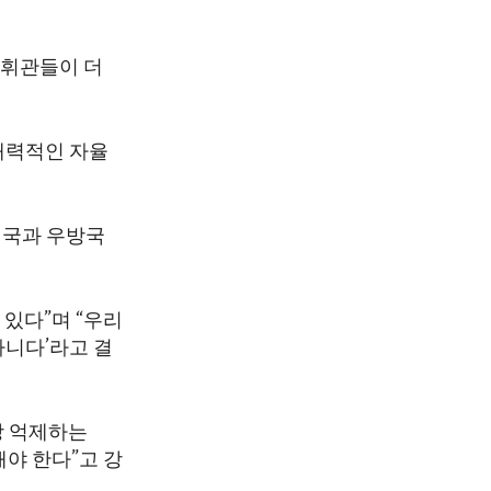
지휘관들이 더
 매력적인 자율
맹국과 우방국
있다”며 “우리
아니다’라고 결
상 억제하는
야 한다”고 강