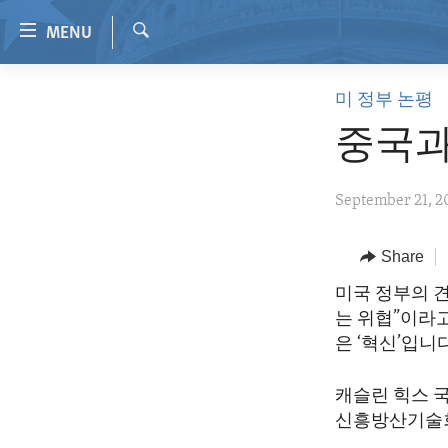
Accessibility
MENU
links
Search
Skip
HOME
미 정부 논평
to
VIDEO
main
중국과
content
RADIO
Skip
REGIONS
September 21, 2
to
main
TOPICS
AFRICA
Navigation
Share
ARCHIVE
AMERICAS
HUMAN RIGHTS
Skip
미국 정부의 
to
ABOUT US
ASIA
SECURITY AND DEFENSE
는 위협”이라
Search
EUROPE
AID AND DEVELOPMENT
은 ‘혁신’입니다
MIDDLE EAST
DEMOCRACY AND GOVERNANCE
캐슬린 힉스 
ECONOMY AND TRADE
신흥방산기술회