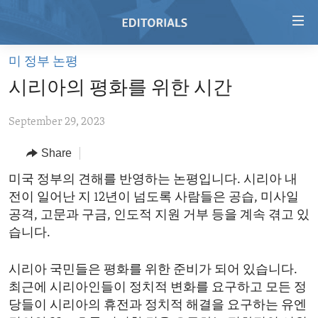
Accessibility
links
Skip
미 정부 논평
to
HOME
시리아의 평화를 위한 시간
main
VIDEO
content
September 29, 2023
RADIO
Skip
to
REGIONS
Share
main
TOPICS
AFRICA
미국 정부의 견해를 반영하는 논평입니다. 시리아 내
Navigation
전이 일어난 지 12년이 넘도록 사람들은 공습, 미사일
Skip
ARCHIVE
AMERICAS
HUMAN RIGHTS
공격, 고문과 구금, 인도적 지원 거부 등을 계속 겪고 있
to
ABOUT US
ASIA
SECURITY AND DEFENSE
습니다.
Search
EUROPE
AID AND DEVELOPMENT
FOLLOW US
시리아 국민들은 평화를 위한 준비가 되어 있습니다.
MIDDLE EAST
DEMOCRACY AND GOVERNANCE
최근에 시리아인들이 정치적 변화를 요구하고 모든 정
당들이 시리아의 휴전과 정치적 해결을 요구하는 유엔
ECONOMY AND TRADE