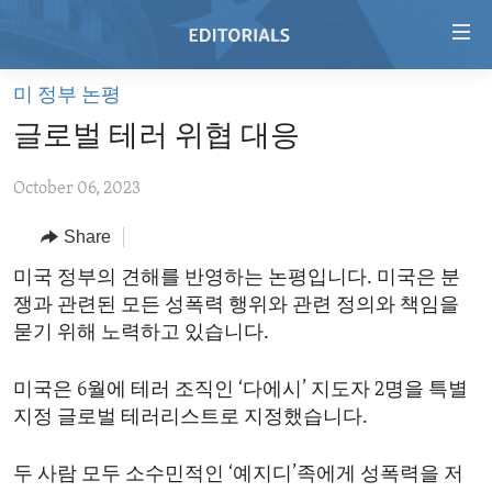
Accessibility
links
Skip
미 정부 논평
to
HOME
글로벌 테러 위협 대응
main
VIDEO
content
October 06, 2023
RADIO
Skip
to
REGIONS
Share
main
TOPICS
AFRICA
미국 정부의 견해를 반영하는 논평입니다. 미국은 분
Navigation
쟁과 관련된 모든 성폭력 행위와 관련 정의와 책임을
Skip
ARCHIVE
AMERICAS
HUMAN RIGHTS
묻기 위해 노력하고 있습니다.
to
ABOUT US
ASIA
SECURITY AND DEFENSE
Search
미국은 6월에 테러 조직인 ‘다에시’ 지도자 2명을 특별
EUROPE
AID AND DEVELOPMENT
FOLLOW US
지정 글로벌 테러리스트로 지정했습니다.
MIDDLE EAST
DEMOCRACY AND GOVERNANCE
두 사람 모두 소수민적인 ‘예지디’족에게 성폭력을 저
ECONOMY AND TRADE