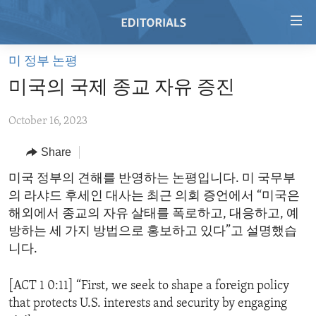
Accessibility
links
Skip
미 정부 논평
to
HOME
미국의 국제 종교 자유 증진
main
VIDEO
content
October 16, 2023
RADIO
Skip
to
REGIONS
Share
main
TOPICS
AFRICA
미국 정부의 견해를 반영하는 논평입니다. 미 국무부
Navigation
의 라샤드 후세인 대사는 최근 의회 증언에서 “미국은
Skip
ARCHIVE
AMERICAS
HUMAN RIGHTS
해외에서 종교의 자유 살태를 폭로하고, 대응하고, 예
to
ABOUT US
ASIA
SECURITY AND DEFENSE
방하는 세 가지 방법으로 홍보하고 있다”고 설명했습
Search
니다.
EUROPE
AID AND DEVELOPMENT
FOLLOW US
MIDDLE EAST
DEMOCRACY AND GOVERNANCE
[ACT 1 0:11] “First, we seek to shape a foreign policy
that protects U.S. interests and security by engaging
ECONOMY AND TRADE