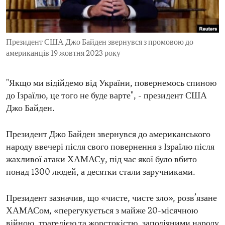
ENVIRONMENT AND HEALTH
IDEALS AND INSTITUTIONS
Президент США Джо Байден звернувся з промовою до
американців 19 жовтня 2023 року
"Якщо ми відійдемо від України, повернемось спиною
до Ізраїлю, це того не буде варте", - президент США
Джо Байден.
Президент Джо Байден звернувся до американського
народу ввечері після свого повернення з Ізраїлю після
жахливої атаки ХАМАСу, під час якої було вбито
понад 1300 людей, а десятки стали заручниками.
Президент зазначив, що «чисте, чисте зло», розв’язане
ХАМАСом, «перегукується з майже 20-місячною
війною, трагедією та жорстокістю, заподіяними народу