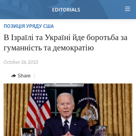
Accessibility
links
Skip
ПОЗИЦІЯ УРЯДУ США
to
HOME
В Ізраїлі та Україні йде боротьба за
main
VIDEO
content
гуманність та демократію
RADIO
Skip
to
October 26, 2023
REGIONS
main
Share
TOPICS
AFRICA
Navigation
Skip
ARCHIVE
AMERICAS
HUMAN RIGHTS
to
ABOUT US
ASIA
SECURITY AND DEFENSE
Search
EUROPE
AID AND DEVELOPMENT
FOLLOW US
MIDDLE EAST
DEMOCRACY AND GOVERNANCE
ECONOMY AND TRADE