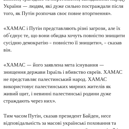
України — людям, які дуже сильно постраждали після
того, як Путін розпочав своє повне вторгнення».
«ХАМАС і Путін представляють різні загрози, але їх
об’єднує те, що вони обидва хочуть повністю знищити
сусідню демократію – повністю її знищити», – сказав
він.
«ХАМАС — його заявлена мета існування —
знищення держави Ізраїль і вбивство євреїв. ХАМАС
не представляє палестинський народ. ХАМАС
використовує палестинських мирних жителів як
живий щит, і невинні палестинські родини дуже
страждають через них».
Тим часом Путін, сказав президент Байден, несе
відповідальність за масові українські поховання та