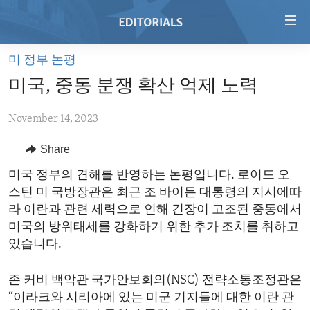
Accessibility
links
Skip
미 정부 논평
to
HOME
미국, 중동 분쟁 확산 억제 노력
main
VIDEO
content
November 14, 2023
RADIO
Skip
to
REGIONS
Share
main
TOPICS
AFRICA
미국 정부의 견해를 반영하는 논평입니다. 로이드 오
Navigation
스틴 미 국방장관은 최근 조 바이든 대통령의 지시에따
Skip
ARCHIVE
AMERICAS
HUMAN RIGHTS
라 이란과 관련 세력으로 인해 긴장이 고조된 중동에서
to
ABOUT US
ASIA
SECURITY AND DEFENSE
미국의 방위태세를 강화하기 위한 추가 조치를 취하고
Search
있습니다.
EUROPE
AID AND DEVELOPMENT
FOLLOW US
MIDDLE EAST
DEMOCRACY AND GOVERNANCE
존 커비 백악관 국가안보회의(NSC) 전략소통조정관은
“이라크와 시리아에 있는 미군 기지들에 대한 이란 관
ECONOMY AND TRADE