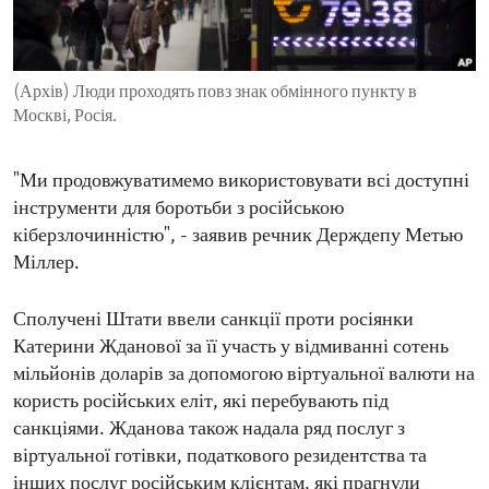
ENVIRONMENT AND HEALTH
IDEALS AND INSTITUTIONS
(Архів) Люди проходять повз знак обмінного пункту в
Москві, Росія.
"Ми продовжуватимемо використовувати всі доступні
інструменти для боротьби з російською
кіберзлочинністю", - заявив речник Держдепу Метью
Міллер.
Сполучені Штати ввели санкції проти росіянки
Катерини Жданової за її участь у відмиванні сотень
мільйонів доларів за допомогою віртуальної валюти на
користь російських еліт, які перебувають під
санкціями. Жданова також надала ряд послуг з
віртуальної готівки, податкового резидентства та
інших послуг російським клієнтам, які прагнули