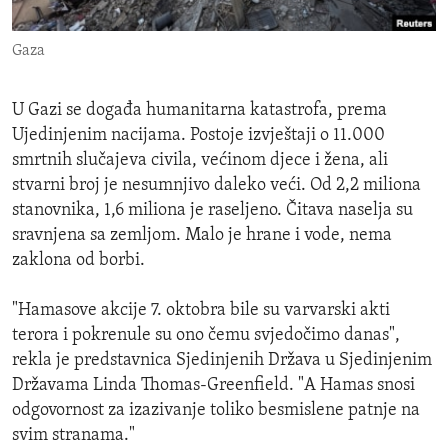
ENVIRONMENT AND HEALTH
Gaza
IDEALS AND INSTITUTIONS
U Gazi se događa humanitarna katastrofa, prema
Ujedinjenim nacijama. Postoje izvještaji o 11.000
smrtnih slučajeva civila, većinom djece i žena, ali
stvarni broj je nesumnjivo daleko veći. Od 2,2 miliona
stanovnika, 1,6 miliona je raseljeno. Čitava naselja su
sravnjena sa zemljom. Malo je hrane i vode, nema
zaklona od borbi.
"Hamasove akcije 7. oktobra bile su varvarski akti
terora i pokrenule su ono čemu svjedočimo danas",
rekla je predstavnica Sjedinjenih Država u Sjedinjenim
Državama Linda Thomas-Greenfield. "A Hamas snosi
odgovornost za izazivanje toliko besmislene patnje na
svim stranama."