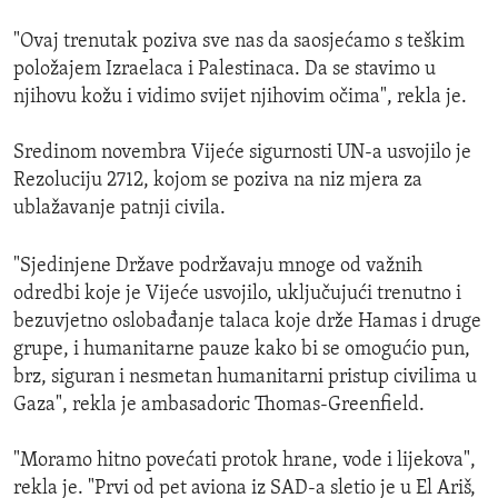
"Ovaj trenutak poziva sve nas da saosjećamo s teškim
položajem Izraelaca i Palestinaca. Da se stavimo u
njihovu kožu i vidimo svijet njihovim očima", rekla je.
Sredinom novembra Vijeće sigurnosti UN-a usvojilo je
Rezoluciju 2712, kojom se poziva na niz mjera za
ublažavanje patnji civila.
"Sjedinjene Države podržavaju mnoge od važnih
odredbi koje je Vijeće usvojilo, uključujući trenutno i
bezuvjetno oslobađanje talaca koje drže Hamas i druge
grupe, i humanitarne pauze kako bi se omogućio pun,
brz, siguran i nesmetan humanitarni pristup civilima u
Gaza", rekla je ambasadoric Thomas-Greenfield.
"Moramo hitno povećati protok hrane, vode i lijekova",
rekla je. "Prvi od pet aviona iz SAD-a sletio je u El Ariš,