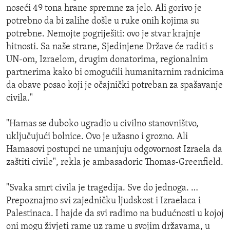
noseći 49 tona hrane spremne za jelo. Ali gorivo je
potrebno da bi zalihe došle u ruke onih kojima su
potrebne. Nemojte pogriješiti: ovo je stvar krajnje
hitnosti. Sa naše strane, Sjedinjene Države će raditi s
UN-om, Izraelom, drugim donatorima, regionalnim
partnerima kako bi omogućili humanitarnim radnicima
da obave posao koji je očajnički potreban za spašavanje
civila."
"Hamas se duboko ugradio u civilno stanovništvo,
uključujući bolnice. Ovo je užasno i grozno. Ali
Hamasovi postupci ne umanjuju odgovornost Izraela da
zaštiti civile", rekla je ambasadoric Thomas-Greenfield.
"Svaka smrt civila je tragedija. Sve do jednoga. …
Prepoznajmo svi zajedničku ljudskost i Izraelaca i
Palestinaca. I hajde da svi radimo na budućnosti u kojoj
oni mogu živjeti rame uz rame u svojim državama, u