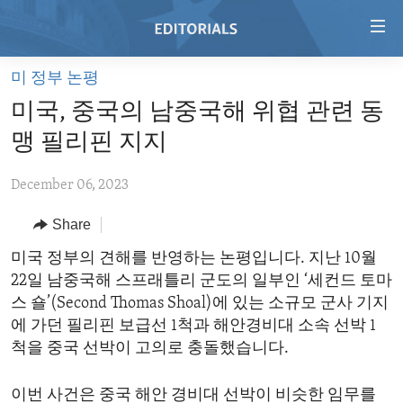
Accessibility
links
Skip
미 정부 논평
to
HOME
미국, 중국의 남중국해 위협 관련 동
main
VIDEO
content
맹 필리핀 지지
RADIO
Skip
to
December 06, 2023
REGIONS
main
Share
TOPICS
AFRICA
Navigation
Skip
ARCHIVE
미국 정부의 견해를 반영하는 논평입니다. 지난 10월
AMERICAS
HUMAN RIGHTS
to
22일 남중국해 스프래틀리 군도의 일부인 ‘세컨드 토마
ABOUT US
ASIA
SECURITY AND DEFENSE
Search
스 숄’(Second Thomas Shoal)에 있는 소규모 군사 기지
EUROPE
AID AND DEVELOPMENT
에 가던 필리핀 보급선 1척과 해안경비대 소속 선박 1
FOLLOW US
척을 중국 선박이 고의로 충돌했습니다.
MIDDLE EAST
DEMOCRACY AND GOVERNANCE
ECONOMY AND TRADE
이번 사건은 중국 해안 경비대 선박이 비슷한 임무를