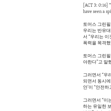
[ACT 3: 0:16] 
have seen a sp
토머스 그린필
우리는 반유대
서 “우리는 
폭력을 목격했
토머스 그린필
야한다”고 말
그러면서 “우
되면서 동시에 
안’이 “안전
그러면서 “이
하는 유일한 