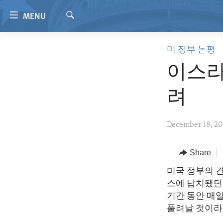
Accessibility
MENU
links
Search
Skip
HOME
미 정부 논평
to
VIDEO
main
이스라
content
RADIO
Skip
려
REGIONS
to
main
TOPICS
AFRICA
December 18, 2
Navigation
ARCHIVE
AMERICAS
HUMAN RIGHTS
Skip
to
ABOUT US
Share
ASIA
SECURITY AND DEFENSE
Search
EUROPE
AID AND DEVELOPMENT
미국 정부의 견
스에 납치됐던 
MIDDLE EAST
DEMOCRACY AND GOVERNANCE
기간 동안 매일
ECONOMY AND TRADE
풀려날 것이라는