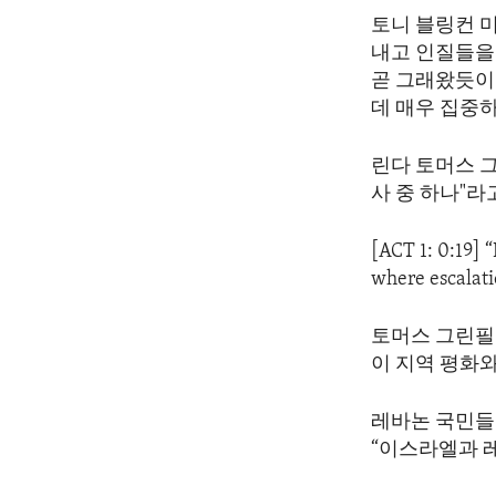
ENVIRONMENT AND HEALTH
토니 블링컨 
IDEALS AND INSTITUTIONS
내고 인질들을
곧 그래왔듯이
데 매우 집중
린다 토머스 그
사 중 하나"라
[ACT 1: 0:19] “
where escalat
토머스 그린필드
이 지역 평화와
레바논 국민들
“이스라엘과 