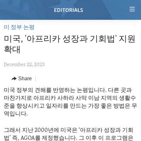
Accessibility
links
Skip
미 정부 논평
to
HOME
미국, '아프리카 성장과 기회법' 지원
main
VIDEO
content
확대
RADIO
Skip
to
December 22, 2023
REGIONS
main
Share
TOPICS
AFRICA
Navigation
Skip
ARCHIVE
미국 정부의 견해를 반영하는 논평입니다. 다른 곳과
AMERICAS
HUMAN RIGHTS
to
마찬가지로 아프리카 사하라 사막 이남 지역의 생활수
ABOUT US
ASIA
SECURITY AND DEFENSE
Search
준을 향상시키고 일자리를 만드는 가장 좋은 방법은 무
EUROPE
AID AND DEVELOPMENT
역입니다.
FOLLOW US
MIDDLE EAST
DEMOCRACY AND GOVERNANCE
그래서 지난 2000년에 미국은 ‘아프리카 성장과 기회
ECONOMY AND TRADE
법’ 즉, AGOA를 제정했습니다. 그 이후 이 프로그램은