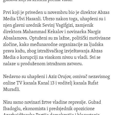
Prvi koji je priveden u novembru bio je direktor Abzas
Media Ulvi Hasanli. Ubrzo nakon toga, uhapšeni su i
njen glavni urednik Sevinj Vagifgizi, zamjenik
direktora Mahammad Kekalov i novinarka Nargiz
Absalamova. Optuženi su za lažne, politički motivisane
zločine, kako međunarodne organizacije za ljudska
prava kažu, zbog istraživačkog izvještavanja Abzas
Media o korupciji na visokom nivou u vladi. Svi se
nalaze u produženom istražnom zatvoru.
Nedavno su uhapšeni i Aziz Orujov, osnivač nezavisnog
online TV kanala Kanal 13 i voditelj kanala Rufat
Muradli.
Nisu samo novinari žrtve vladine represije. Gubad
Ibadoglu, ekonomista i predsjednik opozicione