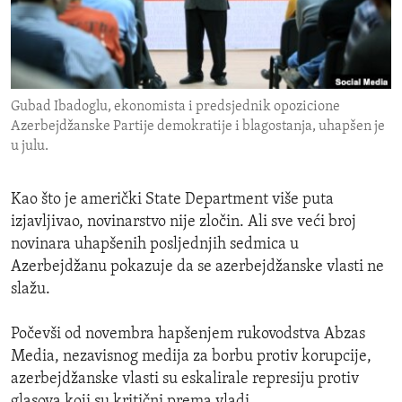
ENVIRONMENT AND HEALTH
IDEALS AND INSTITUTIONS
Gubad Ibadoglu, ekonomista i predsjednik opozicione
Azerbejdžanske Partije demokratije i blagostanja, uhapšen je
u julu.
Kao što je američki State Department više puta
izjavljivao, novinarstvo nije zločin. Ali sve veći broj
novinara uhapšenih posljednjih sedmica u
Azerbejdžanu pokazuje da se azerbejdžanske vlasti ne
slažu.
Počevši od novembra hapšenjem rukovodstva Abzas
Media, nezavisnog medija za borbu protiv korupcije,
azerbejdžanske vlasti su eskalirale represiju protiv
glasova koji su kritični prema vladi.