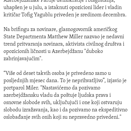
Azerbejdžanske Partije demokratije i blagostanja,
uhapšen je u julu, a istaknuti opozicioni lider i vladin
kritičar Tofig Yagublu priveden je sredinom decembra.
Na brifingu za novinare, glasnogovornik američkog
State Departmenta Matthew Miller nazvao je nedavni
trend pritvaranja novinara, aktivista civilnog društva i
opozicionih ličnosti u Azerbejdžanu "duboko
zabrinjavajućim".
“Više od deset takvih osoba je privedeno samo u
posljednjih mjesec dana. To je neprihvatljivo”, izjavio je
portparol Miler. "Nastavićemo da pozivamo
azerbejdžansku vladu da poštuje ljudska prava i
osnovne slobode svih, uključujući i one koji ostvaruju
slobodu izražavanja, kao i da pozivamo na ekspeditivno
oslobađanje svih onih koji su nepravedno privedeni."