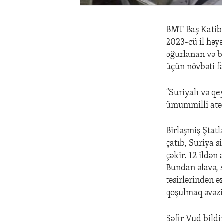
BMT Baş Katibi
2023-cü il həy
oğurlanan və b
üçün növbəti fac
“Suriyalı və q
ümummilli atəş
Birləşmiş Ştat
çatıb, Suriya s
çəkir. 12 ildən
Bundan əlavə, s
təsirlərindən ə
qoşulmaq əvəzi
Səfir Vud bildi