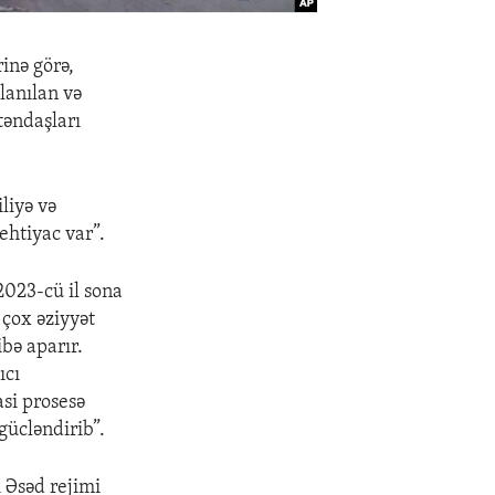
inə görə,
lanılan və
təndaşları
liyə və
ehtiyac var”.
2023-cü il sona
 çox əziyyət
ibə aparır.
ıcı
asi prosesə
gücləndirib”.
i Əsəd rejimi