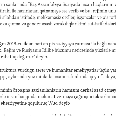
rın sonlarında “Baş Assambleya Suriyada insan haqlarının və
ştirakı ilə hazırlanan qətnaməyə səs verib və bu, rejimin u
i silahdan istifadə, məhkəməsiz qətllər, işgəncələr və pis rəft
yoxa çıxma və gender əsaslı zorakılıqlar kimi sui-istifadələ
ığın 2019-cu ildən bəri ən pis səviyyəyə çatması ilə bağlı xə
k. Rejim və Rusiyanın İdlibə hücumu nəticəsində yüzlərlə m
rahatlıq doğurur" deyib.
struktura vurduğu zərər və humanitar əməliyyatlar üçün ya
 qış aylarında yüz minlərlə insanı risk altında qoyur”- deyə, 
jiminin özbaşına saxlanılanların hamısını dərhal azad etməy
ərlə insan haqqında məlumat verməyə çağırışını təkrarlam
n əksəriyyətinə qoşuluruq”,Vud deyib