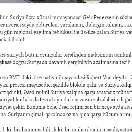
nin Suriya üzrə xüsusi nümayəndəsi Geir Pedersenin sözlər
əcanverici sayda öldürülən, yaralanan, didərgin salınan, sax
u gün regional yayılma təhlükəsi ilə üz-üzə qalan Suriya və
iəli il olub .
eyri-suriyalı bütün oyunçular tərəfindən maksimum təmkinli
kəsə doğru Suriyada davamlı gərginliyin azalmasına təcili 
ların BMT-dəki alternativ nümayəndəsi Robert Vud deyib: “
iyasi prosesi məyusedici şəkildə blokda qalır və Suriya xalqı
 artıqdır ki, Əsəd rejimi Suriya xalqına qarşı amansız mühar
uriyalılar hələ də fevral ayında baş verən zəlzələlərin dağıd
ziyyət çəkir. Bununla belə, Əsəd rejimi son bir neçə ayda siy
nə, Suriyanın şimal-qərbində öz xalqına qarşı hücumlarını 
rib ki, biz hamımız bilirik ki, bu müharibənin məsuliyyətin