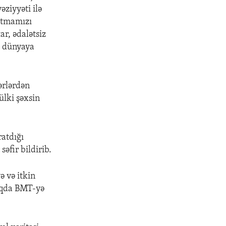
ziyyəti ilə
nutmamızı
ar, ədalətsiz
ri dünyaya
bərlərdən
ülki şəxsin
ratdığı
səfir bildirib.
ə və itkin
aqda BMT-yə