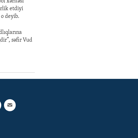
l xəritəsi
lik etdiyi
 o deyib.
dlıqlarına
ir”, səfir Vud