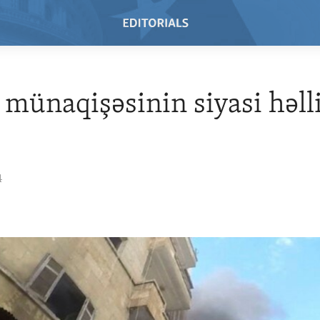
 münaqişəsinin siyasi həll
ş
4