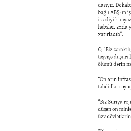
daşıyır. Dekab
bağlı ABŞ-ın i
istədiyi kimyəv
həbslər, zorla 
xatırladıb”.
O, "Biz zorakıl
təşvişə düşürü
ölümü dərin na
“Onların infra
təhdidlər soyuq
“Biz Suriya re
düşən on minl
üzv dövlətləri