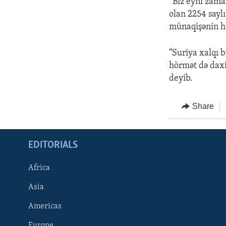
“Biz eyni zama
olan 2254 sayl
münaqişənin həl
“Suriya xalqı 
hörmət də daxi
deyib.
Share
EDITORIALS
Africa
Asia
Americas
Europe