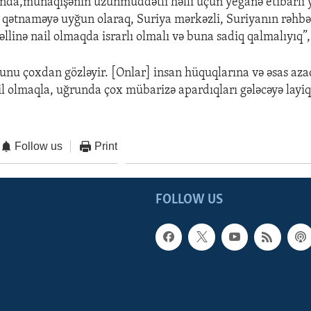
nda,münaqişənin uzunmüddətli həlli üçün yeganə etibarlı yo
ı qətnaməyə uyğun olaraq, Suriya mərkəzli, Suriyanın rəhbər
linə nail olmaqda israrlı olmalı və buna sadiq qalmalıyıq”,
bunu çoxdan gözləyir. [Onlar] insan hüquqlarına və əsas aza
l olmaqla, uğrunda çox mübarizə apardıqları gələcəyə layiqd
Follow us
Print
FOLLOW US