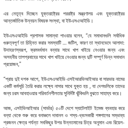
এর নেতৃত্ব দিচ্ছেন যুক্তরাষ্ট্রের পররাষ্ট্র মন্ত্রণালয় এবং যুক্তরাষ্ট্রের
আন্তর্জাতিক উন্নয়ন বিষয়ক সংস্থা, বা ইউএসএআইডি।
ইউএসএআইডি প্রশাসক সামান্থা পাওয়ার বলেন, “যে সমাধানগুলি সর্বাধিক
গুরুত্বপূর্ণ তা চিহ্নিত করার সমস্যাটি … জটিল, কারণ তা স্থানভেদে আলাদা:
উদাহরণস্বরূপ, ক্রমবর্ধমান বন্যার সাথে খাপ খাইয়ে নেওয়ার জন্য এবং
অসহনীয় তাপপ্রবাহের সাথে খাপ খাইয়ে নেওয়ার জন্য দুটি সম্পূর্ণ ভিন্ন সমাধান
প্রয়োজন,”
“প্রায় দুই দশক আগে, ইউএসএআইডি এসইআরভিআইআর বা সারভার নামের
একটি কর্মসূচি তৈরি করার লক্ষ্যে নাসার সাথে যুক্ত হয় , যা দেশগুলিকে তাদের
জন্য চরম আবহাওয়ার পরিবর্তনশীলতার সুনির্দিষ্ট ঝুঁকিগুলি বুঝতে সাহায্য করে।
আজ, এসইভিআইআর (সার্ভার) ৫০টি দেশে স্যাটেলাইট ইমেজ ব্যবহার করে
বন্যা থেকে শুরু করে বনাঞ্চলে দাবানল ও শস্য-ধ্বংসকারী পঙ্গপালের সম্ভাব্য
প্রজনন ক্ষেত্র পর্যন্ত সবকিছুর উপর উন্নতমানের চিত্র অনুমান এবং রিয়েল-