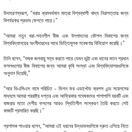
উদাহরণস্বরূপ, “খরার ক্রমবর্ধমান মাত্রা বিশ্বব্যাপী খাদ্য নিরাপত্তার জন্য
বিপর্যয়কর প্রভাব ফেলতে পারে।”
“আমরা নতুন খরা-সহনশীল বীজ এবং উৎপাদনের কৌশল বিকাশের জন্য
বিশ্ববিদ্যালয়ের অংশীদারদের সাথে ভিত্তিমূলক গবেষণায় বিনিয়োগ করেছি।”
তিনি বলেন, “শুষ্ক জলবায়ু সহ্য করতে পারে যেমন ভুট্টা এবং ধানের মতন প্রধান
ফসলগুলোর বীজ বিকাশের জন্য আমরা কৃষি সংস্থা এবং বিশ্ববিদ্যালয়গুলিকে
অনুদান দিয়েছি,”
“আর ভিএসিএস নামে পরিচিত – ভিশন ফর এডাপ্টেড ক্রপস এন্ড সয়েলসের
মাধ্যমে আমরা পররাষ্ট্র দপ্তর এবং আফ্রিকার গবেষকদের পাশাপাশি বরবটি এবং
বাজরার মতো দেশীয় ফসলের আরও স্থিতিশীল সংস্করণ তৈরি করতে সেই
কাজটি প্রসারিত করছি।”
প্রশাসক পাওয়ার বলেন, “আমরা এই ধরনের উদ্ভাবনগুলিকে দ্রুত এগিয়ে নিতে