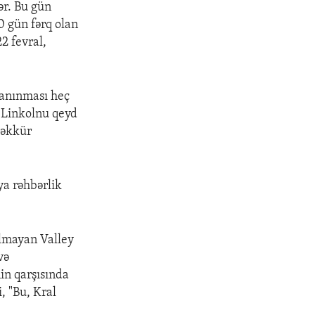
ər. Bu gün
0 gün fərq olan
2 fevral,
tanınması heç
 Linkolnu qeyd
şəkkür
ya rəhbərlik
olmayan Valley
və
in qarşısında
, "Bu, Kral