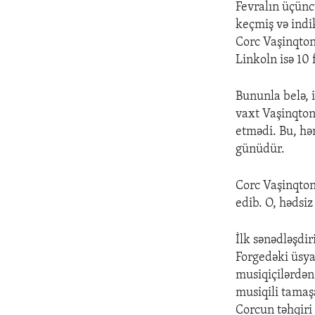
Fevralın üçünc
keçmiş və indi
Corc Vaşinqton
Linkoln isə 10
Bununla belə, 
vaxt Vaşinqto
etmədi. Bu, hə
günüdür.
Corc Vaşinqton
edib. O, hədsi
İlk sənədləşdi
Forgedəki üsyan
musiqiçilərdən
musiqili tamaş
Corcun təhqiri 