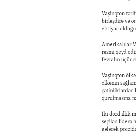
Vaşinqton tərifl
birləşdirə və o
ehtiyac olduğ
Amerikalılar V
rəsmi qeyd edi
fevralın üçünc
Vaşinqton ölkə
ölkənin sağlam
çətinliklərdən
qurulmasına na
İki dörd illik
seçilən liderə
gələcək prezi