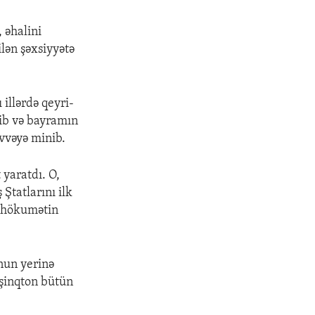
, əhalini
ilən şəxsiyyətə
illərdə qeyri-
lib və bayramın
üvvəyə minib.
yaratdı. O,
Ştatlarını ilk
r hökumətin
onun yerinə
aşinqton bütün