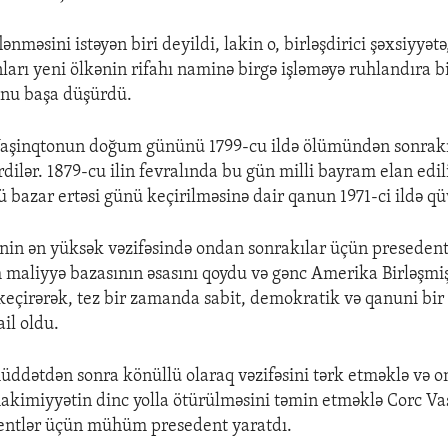
ənməsini istəyən biri deyildi, lakin o, birləşdirici şəxsiyyətə
nları yeni ölkənin rifahı naminə birgə işləməyə ruhlandıra b
unu başa düşürdü.
aşinqtonun doğum gününü 1799-cu ildə ölümündən sonrakı 
rdilər. 1879-cu ilin fevralında bu gün milli bayram elan edi
ü bazar ertəsi günü keçirilməsinə dair qanun 1971-ci ildə q
nin ən yüksək vəzifəsində ondan sonrakılar üçün presedent 
 maliyyə bazasının əsasını qoydu və gənc Amerika Birləşmiş 
 keçirərək, tez bir zamanda sabit, demokratik və qanuni bi
il oldu.
 müddətdən sonra könüllü olaraq vəzifəsini tərk etməklə və 
 hakimiyyətin dinc yolla ötürülməsini təmin etməklə Corc V
dentlər üçün mühüm presedent yaratdı.