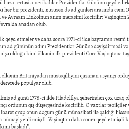
ü bazar ertəsi amerikalılar Prezidentlər Gününü qeyd edirl
ki hər bir prezidenti, xüsusən də ad günləri arasında cəmi 1
 və Avraam Linkolnun anım mərasimi keçirilir: Vaşinqton 2
 fevralda anadan olub.
ilk qeyd etmələr və daha sonra 1971-ci ildə bayramın rəsmi 
nun ad gününün adını Prezidentlər Gününə dəyişdirmədi və
mişə olduğu kimi ölkənin ilk prezidenti Corc Vaşinqtona tə
 ölkənin Britaniyadan müstəqilliyini qazanan üsyançı ordu
z dərəcədə populyar olub.
rilmiş ad günü 1778-ci ildə Filadelfiya şəhərindən çox uzaq 
çı ordunun qış düşərgəsində keçirilib. O vaxtlar təbilçilər 
 ibarət qrup onun doğum günü münasibəti ilə qaldığı hissən
a nümayiş etdirmişdi. Vaşinqton daha sonra qeyd etmişdi ki
kimi başladı".