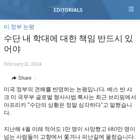
Accessibility
links
Skip
미 정부 논평
to
HOME
수단 내 학대에 대한 책임 반드시 있
main
VIDEO
content
어야
RADIO
Skip
to
February 21, 2024
REGIONS
main
Share
TOPICS
AFRICA
Navigation
Skip
ARCHIVE
미국 정부의 견해를 반영하는 논평입니다. 베스 반 샤
AMERICAS
HUMAN RIGHTS
to
크 미 국무부 글로벌 형사사법 특사는 최근 브리핑에서
ABOUT US
ASIA
SECURITY AND DEFENSE
Search
아프리카 “수단의 상황은 정말 심각하다"고 말했습니
EUROPE
AID AND DEVELOPMENT
다.
FOLLOW US
MIDDLE EAST
DEMOCRACY AND GOVERNANCE
지난해 4월 이래 적어도 1만 명이 사망했고 680만 명이
ECONOMY AND TRADE
넘는 사람들이 고향에서 쫓겨나 피난길에 올랐습니다.