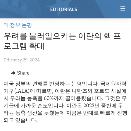
Accessibility
links
Skip
미 정부 논평
to
HOME
우려를 불러일으키는 이란의 핵 프
main
VIDEO
content
로그램 확대
RADIO
Skip
to
February 29, 2024
REGIONS
main
Share
TOPICS
AFRICA
Navigation
Skip
ARCHIVE
미국 정부의 견해를 반영하는 논평입니다. 국제원자력
AMERICAS
HUMAN RIGHTS
to
기구(IAEA)에 따르면, 이란은 나탄즈와 포르도 시설에
ABOUT US
ASIA
SECURITY AND DEFENSE
Search
서 우라늄 농축을 60%까지 끌어올렸습니다. 그것은 무
EUROPE
AID AND DEVELOPMENT
기급에 가까운 순도입니다. 이란은 2023년 중반에 우
FOLLOW US
라늄 농축 생산을 늦췄는데 지금은 반대로 빠르게 진행
MIDDLE EAST
DEMOCRACY AND GOVERNANCE
되고 있습니다.
ECONOMY AND TRADE