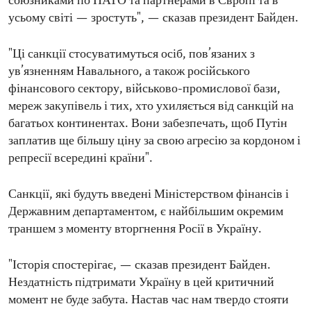
союзниками по НАТО та партнерами в Європі та в
усьому світі — зростуть", — сказав президент Байден.
"Ці санкції стосуватимуться осіб, пов’язаних з
ув’язненням Навального, а також російського
фінансового сектору, військово-промислової бази,
мереж закупівель і тих, хто ухиляється від санкцій на
багатьох континентах. Вони забезпечать, щоб Путін
заплатив ще більшу ціну за свою агресію за кордоном і
репресії всередині країни".
Санкції, які будуть введені Міністерством фінансів і
Державним департаментом, є найбільшим окремим
траншем з моменту вторгнення Росії в Україну.
"Історія спостерігає, — сказав президент Байден.
Нездатність підтримати Україну в цей критичний
момент не буде забута. Настав час нам твердо стояти