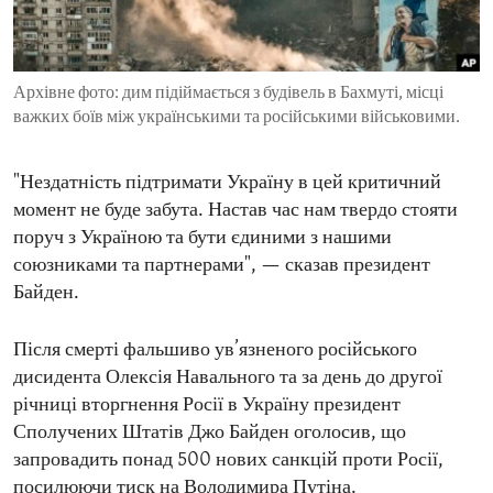
ENVIRONMENT AND HEALTH
IDEALS AND INSTITUTIONS
Архівне фото: дим підіймається з будівель в Бахмуті, місці
важких боїв між українськими та російськими військовими.
"Нездатність підтримати Україну в цей критичний
момент не буде забута. Настав час нам твердо стояти
поруч з Україною та бути єдиними з нашими
союзниками та партнерами", — сказав президент
Байден.
Після смерті фальшиво ув’язненого російського
дисидента Олексія Навального та за день до другої
річниці вторгнення Росії в Україну президент
Сполучених Штатів Джо Байден оголосив, що
запровадить понад 500 нових санкцій проти Росії,
посилюючи тиск на Володимира Путіна.