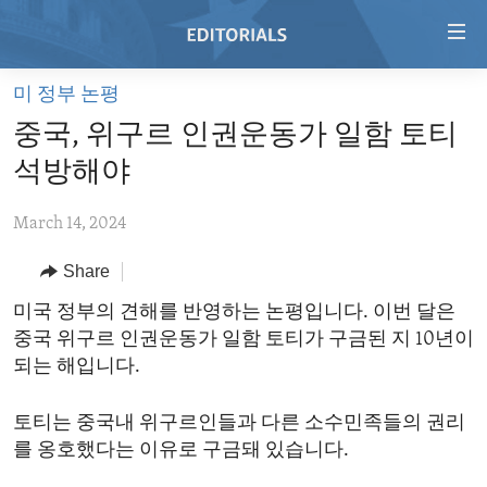
Accessibility
links
Skip
미 정부 논평
to
HOME
중국, 위구르 인권운동가 일함 토티
main
VIDEO
content
석방해야
RADIO
Skip
to
March 14, 2024
REGIONS
main
Share
TOPICS
AFRICA
Navigation
Skip
ARCHIVE
미국 정부의 견해를 반영하는 논평입니다. 이번 달은
AMERICAS
HUMAN RIGHTS
to
중국 위구르 인권운동가 일함 토티가 구금된 지 10년이
ABOUT US
ASIA
SECURITY AND DEFENSE
Search
되는 해입니다.
EUROPE
AID AND DEVELOPMENT
FOLLOW US
토티는 중국내 위구르인들과 다른 소수민족들의 권리
MIDDLE EAST
DEMOCRACY AND GOVERNANCE
를 옹호했다는 이유로 구금돼 있습니다.
ECONOMY AND TRADE