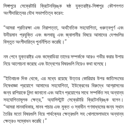
সিঙ্গাপুরে সেক্রেটারি ক্রিটেনব্রিঙ্ক ষষ্ঠ যুক্তরাষ্ট্র-সিঙ্গাপুর কৌশলগত
অংশীদারিত্বের যৌথ সভাপতিত্ব করেন:
“আমরা প্রতিরক্ষা এবং নিরাপত্তা, অর্থনৈতিক সহযোগিতা, গুরুত্বপূর্ণ এবং
উদীয়মান প্রযুক্তি এবং জলবায়ু এবং জ্বালানীর বিষয়ে আমাদের দেশগুলির
বিস্তৃত অংশীদারিত্ব পুনর্নিশ্চিত করেছি।”
নম পেনে যুক্তরাষ্ট্র এবং কম্বোডিয়া তাদের সম্পর্ককে আরও গভীর করার উপায়
নিয়ে আলোচনা করেছে এবং উদ্বেগের বিষয়গুলি নিয়েও কথা বলেছে।
“ইতিবাচক দিক থেকে, এর মধ্যে রয়েছে উত্তর কোরিয়ার উপর জাতিসংঘের
নিষেধাজ্ঞা প্রয়োগে আমাদের সহযোগিতা, ইউক্রেনের বিরুদ্ধে আগ্রাসনের
জন্য রাশিয়াকে নিন্দা জানানো এবং আইন প্রয়োগের সাথে সম্পর্কিত সহ অন্যান্য
সহযোগিতামূলক ক্ষেত্র,” অ্যাসিস্টান্ট সেক্রেটারি ক্রিটেনব্রিঙ্ক বলেন।
“আমরা মানবাধিকার, মানব পাচার এবং মুক্ত ও স্বাধীন গণমাধ্যমের জন্য স্থান
তৈরির মতো বিষয়গুলি নিয়ে পার্থক্যের ক্ষেত্রগুলি সহ খোলামেলাভাবে অন্যান্য
ক্ষেত্রও সম্বোধন করেছি।”