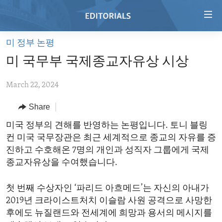
Accessibility
links
Skip
미 정부 논평
to
HOME
미 국무부 국제종교자유상 시상
main
VIDEO
content
March 22, 2024
RADIO
Skip
to
REGIONS
Share
main
TOPICS
AFRICA
미국 정부의 견해를 반영하는 논평입니다. 토니 블링
Navigation
컨 미국 국무장관은 최근 세계적으로 종교의 자유를 증
Skip
ARCHIVE
AMERICAS
HUMAN RIGHTS
진하고 수호해온 7명의 개인과 성직자 그룹에게 국제
to
ABOUT US
ASIA
SECURITY AND DEFENSE
종교자유상을 수여했습니다.
Search
EUROPE
AID AND DEVELOPMENT
FOLLOW US
첫 번째 수상자인 ‘파리드 아흐메드’는 자신의 아내가
MIDDLE EAST
DEMOCRACY AND GOVERNANCE
2019년 크라이스트처치 이슬람 사원 공격으로 사망한
후에도 뉴질랜드와 전세계에 희망과 용서의 메시지를
ECONOMY AND TRADE