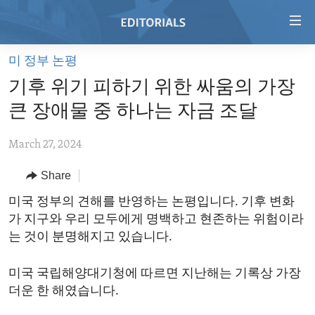
Accessibility
links
Skip
미 정부 논평
to
HOME
기후 위기 피하기 위한 싸움의 가장
main
VIDEO
content
큰 장애물 중 하나는 자금 조달
RADIO
Skip
to
March 27, 2024
REGIONS
main
Share
TOPICS
AFRICA
Navigation
Skip
ARCHIVE
미국 정부의 견해를 반영하는 논평입니다. 기후 변화
AMERICAS
HUMAN RIGHTS
to
가 지구와 우리 모두에게 명백하고 현존하는 위험이라
ABOUT US
ASIA
SECURITY AND DEFENSE
Search
는 것이 분명해지고 있습니다.
EUROPE
AID AND DEVELOPMENT
FOLLOW US
미국 국립해양대기청에 따르면 지난해는 기록상 가장
MIDDLE EAST
DEMOCRACY AND GOVERNANCE
더운 한 해였습니다.
ECONOMY AND TRADE