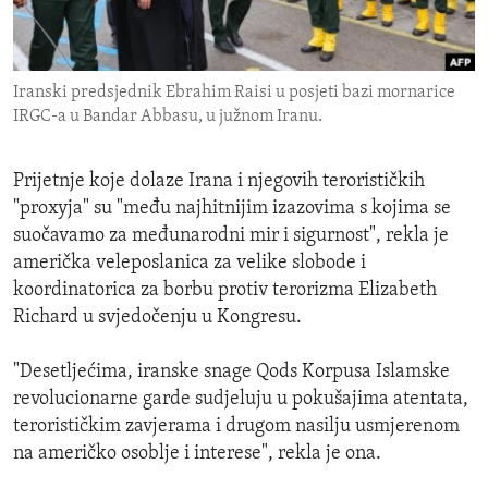
ENVIRONMENT AND HEALTH
IDEALS AND INSTITUTIONS
Iranski predsjednik Ebrahim Raisi u posjeti bazi mornarice
IRGC-a u Bandar Abbasu, u južnom Iranu.
Prijetnje koje dolaze Irana i njegovih terorističkih
"proxyja" su "među najhitnijim izazovima s kojima se
suočavamo za međunarodni mir i sigurnost", rekla je
američka veleposlanica za velike slobode i
koordinatorica za borbu protiv terorizma Elizabeth
Richard u svjedočenju u Kongresu.
"Desetljećima, iranske snage Qods Korpusa Islamske
revolucionarne garde sudjeluju u pokušajima atentata,
terorističkim zavjerama i drugom nasilju usmjerenom
na američko osoblje i interese", rekla je ona.