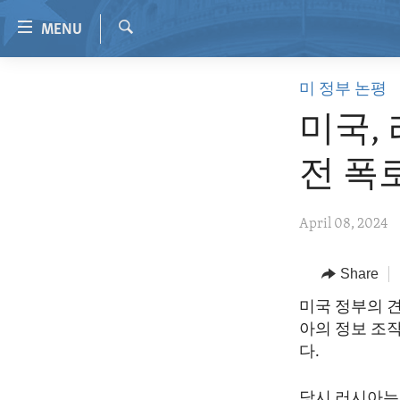
Accessibility
MENU
links
Search
Skip
HOME
미 정부 논평
to
VIDEO
main
미국,
content
RADIO
Skip
전 폭
REGIONS
to
main
TOPICS
AFRICA
April 08, 2024
Navigation
ARCHIVE
AMERICAS
HUMAN RIGHTS
Skip
to
ABOUT US
Share
ASIA
SECURITY AND DEFENSE
Search
EUROPE
AID AND DEVELOPMENT
미국 정부의 견
아의 정보 조
MIDDLE EAST
DEMOCRACY AND GOVERNANCE
다.
ECONOMY AND TRADE
당시 러시아는