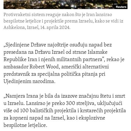
ENVIRONMENT AND HEALTH
Protivraketni sistem reaguje nakon što je Iran lansirao
IDEALS AND INSTITUTIONS
bespilotne letjelice i projektile prema Izraelu, kako se vidi iz
Ashkelona, Izrael, 14. aprila 2024.
„Sjedinjene Države najoštrije osuđuju napad bez
presedana na Državu Izrael od strane Islamske
Republike Iran i njenih militantnih partnera”, rekao je
ambasador Robert Wood, američki alternativni
predstavnik za specijalna politička pitanja pri
Ujedinjenim narodima.
„Namjera Irana je bila da izazove značajnu štetu i smrt
u Izraelu. Lansirao je preko 300 streljiva, uključujući
više od 100 balističkih projektila i krstarećih projektila
za kopneni napad na Izrael, kao i eksplozivne
bespilotne letjelice.