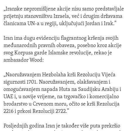
„Iranske nepromišljene akcije nisu samo predstavljale
prijetnju stanovništvu Izraela, već i drugim državama
članicama UN-a u regiji, uključujući Jordan i Irak.”
Iran ima dugu evidenciju flagrantnog kršenja svojih
međunarodnih pravnih obaveza, posebno kroz akcije
svog Korpusa garde Islamske revolucije, rekao je
ambasador Wood:
„Naoružavanjem Hezbolaha krši Rezoluciju Vijeća
sigurnosti 1701. Naoružavanjem, olakšavanjem i
omogućavanjem napada Huta na Saudijsku Arabiju i
UAE i, u novije vrijeme, na trgovačko i komercijalno
brodarstvo u Crvenom moru, očito se krši Rezolucija
2216 i prkosi Rezoluciji 2722.”
Posljednjih godina Iran je također više puta prekršio