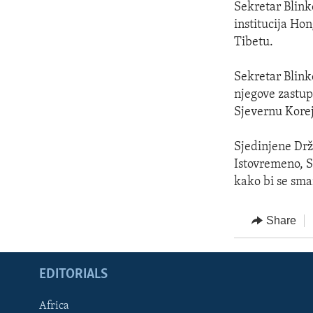
Sekretar Blink
institucija Ho
Tibetu.
Sekretar Blinke
njegove zastupn
Sjevernu Korej
Sjedinjene Drža
Istovremeno, S
kako bi se sm
Share
EDITORIALS
Africa