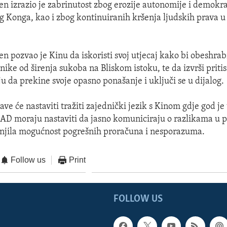
en izrazio je zabrinutost zbog erozije autonomije i demokr
ng Konga, kao i zbog kontinuiranih kršenja ljudskih prava u
n pozvao je Kinu da iskoristi svoj utjecaj kako bi obeshrabr
ike od širenja sukoba na Bliskom istoku, te da izvrši priti
u da prekine svoje opasno ponašanje i uključi se u dijalog.
ve će nastaviti tražiti zajednički jezik s Kinom gdje god j
AD moraju nastaviti da jasno komuniciraju o razlikama u 
anjila mogućnost pogrešnih proračuna i nesporazuma.
Follow us
Print
FOLLOW US