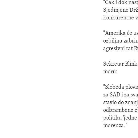
"Čak i dok nas
Sjedinjene Drž
konkurentne vi
"Amerika će uvi
ozbiljnu zabri
agresivni rat R
Sekretar Blin
moru:
"Sloboda plovi
za SAD i za sva
stavio do znanj
odbrambene ob
politiku 'jedne
moreuza."