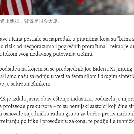
大道上飘扬，背景是国会大厦。
ave i Kina postigle su napredak u pitanjima koja su "bitna z
uju rizik od nesporazuma i pogrešnih proračuna", rekao je d
n tokom svog nedavnog putovanja u Kinu.
odsideu na kojem su se predsjednik Joe Biden i Xi Jinping 
vali smo našu saradnju u vezi sa fentanilom i drugim sintet
o je sekretar Blinken:
K je izdala javno obavještenje industriji, poduzela je mjer
 proizvode prekursore – to su hemijski sastojci koji čine si
u osnovale zajedničku radnu grupu za borbu protiv narkoti
reiranju politike i provođenju zakona, te podijelile tehničk