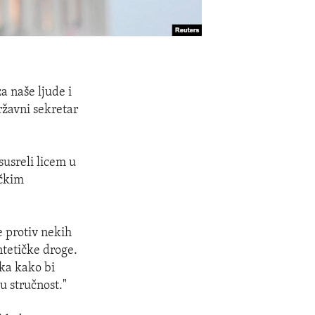
a naše ljude i
ržavni sekretar
susreli licem u
ičkim
e protiv nekih
ntetičke droge.
ka kako bi
u stručnost."