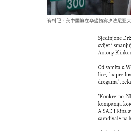
资料照：美中国旗在华盛顿宾夕法尼亚
Sjedinjene Drž
svijet i smanj
Antony Blinke
Od samita u Wo
lice, "napredo
drogama", reka
"Konkretno, NR
kompanija koje
A SAD i Kina s
sarađivale na k