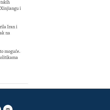
atskih
 Xinjiangu i
ila Iran i
sak na
e to moguće.
politikama