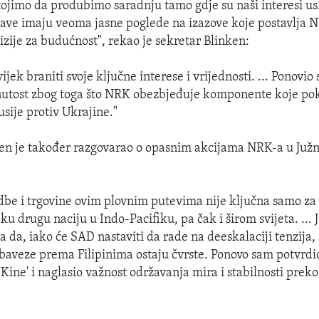
tojimo da produbimo saradnju tamo gdje su naši interesi us
ave imaju veoma jasne poglede na izazove koje postavlja N
zije za budućnost", rekao je sekretar Blinken:
jek braniti svoje ključne interese i vrijednosti. ... Ponovi
nutost zbog toga što NRK obezbjeđuje komponente koje pok
usije protiv Ukrajine."
ken je također razgovarao o opasnim akcijama NRK-a u Ju
dbe i trgovine ovim plovnim putevima nije ključna samo za F
ku drugu naciju u Indo-Pacifiku, pa čak i širom svijeta. ...
a da, iako će SAD nastaviti da rade na deeskalaciji tenzija,
aveze prema Filipinima ostaju čvrste. Ponovo sam potvrd
 Kine' i naglasio važnost održavanja mira i stabilnosti pre