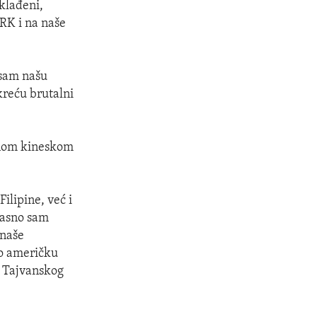
klađeni,
RK i na naše
o sam našu
reću brutalni
žnom kineskom
ilipine, već i
 Jasno sam
 naše
io američku
ko Tajvanskog