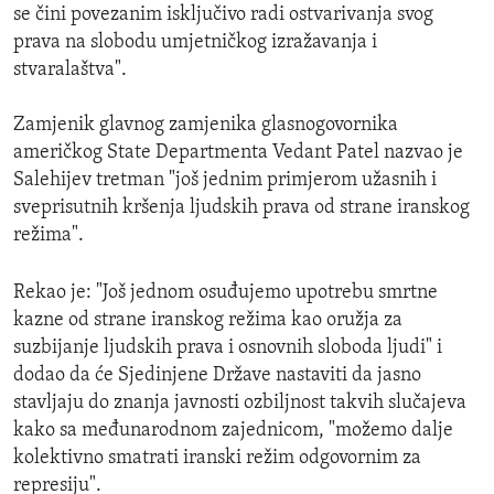
se čini povezanim isključivo radi ostvarivanja svog
prava na slobodu umjetničkog izražavanja i
stvaralaštva".
Zamjenik glavnog zamjenika glasnogovornika
američkog State Departmenta Vedant Patel nazvao je
Salehijev tretman "još jednim primjerom užasnih i
sveprisutnih kršenja ljudskih prava od strane iranskog
režima".
Rekao je: "Još jednom osuđujemo upotrebu smrtne
kazne od strane iranskog režima kao oružja za
suzbijanje ljudskih prava i osnovnih sloboda ljudi" i
dodao da će Sjedinjene Države nastaviti da jasno
stavljaju do znanja javnosti ozbiljnost takvih slučajeva
kako sa međunarodnom zajednicom, "možemo dalje
kolektivno smatrati iranski režim odgovornim za
represiju".