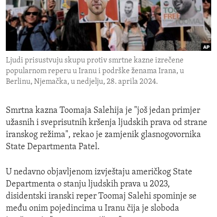
ENVIRONMENT AND HEALTH
IDEALS AND INSTITUTIONS
Ljudi prisustvuju skupu protiv smrtne kazne izrečene
popularnom reperu u Iranu i podrške ženama Irana, u
Berlinu, Njemačka, u nedjelju, 28. aprila 2024.
Smrtna kazna Toomaja Salehija je "još jedan primjer
užasnih i sveprisutnih kršenja ljudskih prava od strane
iranskog režima", rekao je zamjenik glasnogovornika
State Departmenta Patel.
U nedavno objavljenom izvještaju američkog State
Departmenta o stanju ljudskih prava u 2023,
disidentski iranski reper Toomaj Salehi spominje se
među onim pojedincima u Iranu čija je sloboda