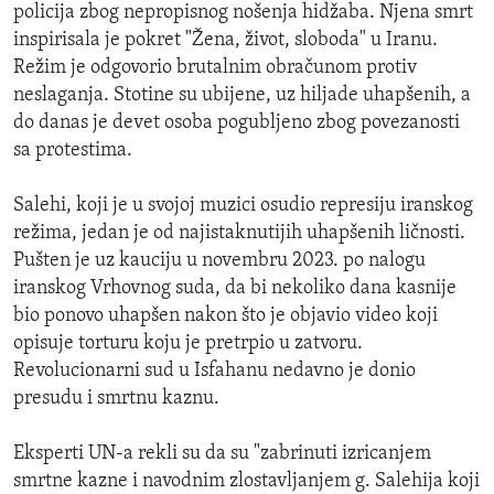
policija zbog nepropisnog nošenja hidžaba. Njena smrt
inspirisala je pokret "Žena, život, sloboda" u Iranu.
Režim je odgovorio brutalnim obračunom protiv
neslaganja. Stotine su ubijene, uz hiljade uhapšenih, a
do danas je devet osoba pogubljeno zbog povezanosti
sa protestima.
Salehi, koji je u svojoj muzici osudio represiju iranskog
režima, jedan je od najistaknutijih uhapšenih ličnosti.
Pušten je uz kauciju u novembru 2023. po nalogu
iranskog Vrhovnog suda, da bi nekoliko dana kasnije
bio ponovo uhapšen nakon što je objavio video koji
opisuje torturu koju je pretrpio u zatvoru.
Revolucionarni sud u Isfahanu nedavno je donio
presudu i smrtnu kaznu.
Eksperti UN-a rekli su da su "zabrinuti izricanjem
smrtne kazne i navodnim zlostavljanjem g. Salehija koji