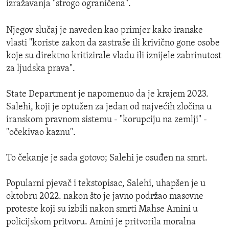
izražavanja "strogo ograničena".
Njegov slučaj je naveden kao primjer kako iranske
vlasti "koriste zakon da zastraše ili krivično gone osobe
koje su direktno kritizirale vladu ili iznijele zabrinutost
za ljudska prava".
State Department je napomenuo da je krajem 2023.
Salehi, koji je optužen za jedan od najvećih zločina u
iranskom pravnom sistemu - "korupciju na zemlji" -
"očekivao kaznu".
To čekanje je sada gotovo; Salehi je osuđen na smrt.
Popularni pjevač i tekstopisac, Salehi, uhapšen je u
oktobru 2022. nakon što je javno podržao masovne
proteste koji su izbili nakon smrti Mahse Amini u
policijskom pritvoru. Amini je pritvorila moralna