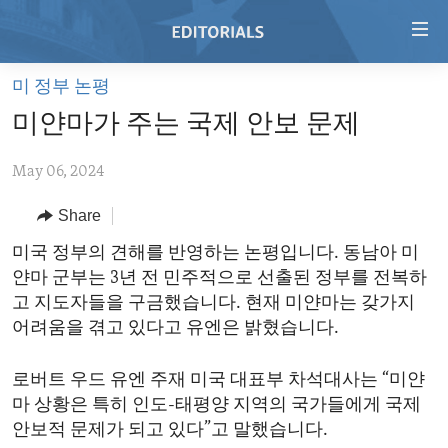
Accessibility
links
Skip
미 정부 논평
to
HOME
미얀마가 주는 국제 안보 문제
main
VIDEO
content
May 06, 2024
RADIO
Skip
to
REGIONS
Share
main
TOPICS
AFRICA
미국 정부의 견해를 반영하는 논평입니다. 동남아 미
Navigation
얀마 군부는 3년 전 민주적으로 선출된 정부를 전복하
Skip
ARCHIVE
AMERICAS
HUMAN RIGHTS
고 지도자들을 구금했습니다. 현재 미얀마는 갖가지
to
ABOUT US
ASIA
SECURITY AND DEFENSE
어려움을 겪고 있다고 유엔은 밝혔습니다.
Search
EUROPE
AID AND DEVELOPMENT
FOLLOW US
로버트 우드 유엔 주재 미국 대표부 차석대사는 “미얀
MIDDLE EAST
DEMOCRACY AND GOVERNANCE
마 상황은 특히 인도-태평양 지역의 국가들에게 국제
안보적 문제가 되고 있다”고 말했습니다.
ECONOMY AND TRADE