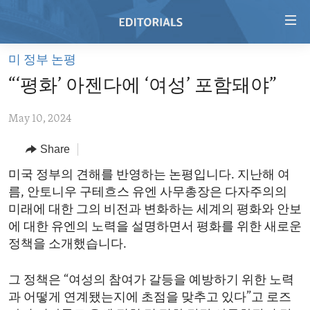
Accessibility
links
Skip
미 정부 논평
to
HOME
“‘평화’ 아젠다에 ‘여성’ 포함돼야”
main
VIDEO
content
May 10, 2024
RADIO
Skip
to
REGIONS
Share
main
TOPICS
AFRICA
미국 정부의 견해를 반영하는 논평입니다. 지난해 여
Navigation
름, 안토니우 구테흐스 유엔 사무총장은 다자주의의
Skip
ARCHIVE
AMERICAS
HUMAN RIGHTS
미래에 대한 그의 비전과 변화하는 세계의 평화와 안보
to
ABOUT US
ASIA
SECURITY AND DEFENSE
에 대한 유엔의 노력을 설명하면서 평화를 위한 새로운
Search
정책을 소개했습니다.
EUROPE
AID AND DEVELOPMENT
FOLLOW US
MIDDLE EAST
DEMOCRACY AND GOVERNANCE
그 정책은 “여성의 참여가 갈등을 예방하기 위한 노력
과 어떻게 연계됐는지에 초점을 맞추고 있다”고 로즈
ECONOMY AND TRADE