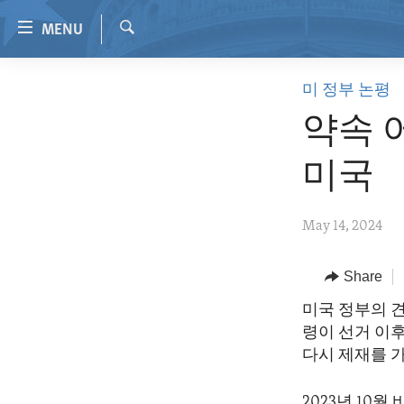
Accessibility
MENU
links
Search
Skip
HOME
미 정부 논평
to
VIDEO
main
약속 
content
RADIO
Skip
미국
REGIONS
to
main
TOPICS
AFRICA
May 14, 2024
Navigation
ARCHIVE
AMERICAS
HUMAN RIGHTS
Skip
to
ABOUT US
Share
ASIA
SECURITY AND DEFENSE
Search
EUROPE
AID AND DEVELOPMENT
미국 정부의 
령이 선거 이
MIDDLE EAST
DEMOCRACY AND GOVERNANCE
다시 제재를 
ECONOMY AND TRADE
2023년 10