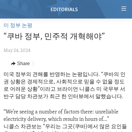
Accessibility
links
Skip
미 정부 논평
to
HOME
“쿠바 정부, 민주적 개혁해야”
main
VIDEO
content
May 24, 2024
RADIO
Skip
to
REGIONS
Share
main
TOPICS
AFRICA
미국 정부의 견해를 반영하는 논평입니다. “쿠바의 인
Navigation
권 상황은 경제적으로, 사회적으로 믿을 수 없을 정도
Skip
ARCHIVE
AMERICAS
HUMAN RIGHTS
로 어려운 상황”이라고 브라이언 니콜스 미 국무부 서
to
ABOUT US
ASIA
SECURITY AND DEFENSE
반구 담당 차관보가 최근 한 인터뷰에서 말했습니다.
Search
EUROPE
AID AND DEVELOPMENT
FOLLOW US
“We’re seeing a number of factors there: unreliable
MIDDLE EAST
DEMOCRACY AND GOVERNANCE
electricity delivery, which results in hours of…”
니콜스 차관보는 “우리는 그곳(쿠바)에서 많은 요인들
ECONOMY AND TRADE