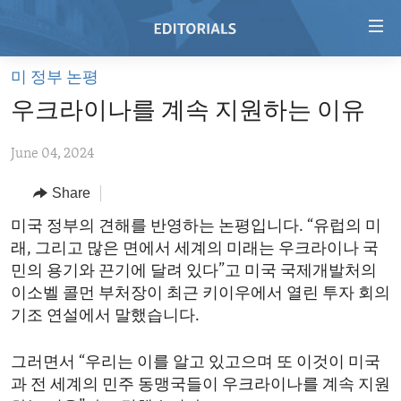
Accessibility
links
Skip
미 정부 논평
to
HOME
우크라이나를 계속 지원하는 이유
main
VIDEO
content
June 04, 2024
RADIO
Skip
to
REGIONS
Share
main
TOPICS
AFRICA
미국 정부의 견해를 반영하는 논평입니다. “유럽의 미
Navigation
래, 그리고 많은 면에서 세계의 미래는 우크라이나 국
Skip
ARCHIVE
AMERICAS
HUMAN RIGHTS
민의 용기와 끈기에 달려 있다”고 미국 국제개발처의
to
ABOUT US
ASIA
SECURITY AND DEFENSE
이소벨 콜먼 부처장이 최근 키이우에서 열린 투자 회의
Search
기조 연설에서 말했습니다.
EUROPE
AID AND DEVELOPMENT
FOLLOW US
MIDDLE EAST
DEMOCRACY AND GOVERNANCE
그러면서 “우리는 이를 알고 있고으며 또 이것이 미국
과 전 세계의 민주 동맹국들이 우크라이나를 계속 지원
ECONOMY AND TRADE