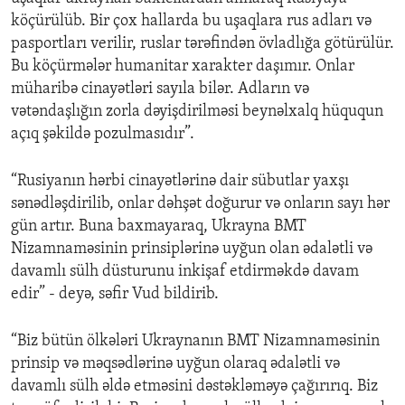
köçürülüb. Bir çox hallarda bu uşaqlara rus adları və
pasportları verilir, ruslar tərəfindən övladlığa götürülür.
Bu köçürmələr humanitar xarakter daşımır. Onlar
müharibə cinayətləri sayıla bilər. Adların və
vətəndaşlığın zorla dəyişdirilməsi beynəlxalq hüququn
açıq şəkildə pozulmasıdır”.
“Rusiyanın hərbi cinayətlərinə dair sübutlar yaxşı
sənədləşdirilib, onlar dəhşət doğurur və onların sayı hər
gün artır. Buna baxmayaraq, Ukrayna BMT
Nizamnaməsinin prinsiplərinə uyğun olan ədalətli və
davamlı sülh düsturunu inkişaf etdirməkdə davam
edir” - deyə, səfir Vud bildirib.
“Biz bütün ölkələri Ukraynanın BMT Nizamnaməsinin
prinsip və məqsədlərinə uyğun olaraq ədalətli və
davamlı sülh əldə etməsini dəstəkləməyə çağırırıq. Biz