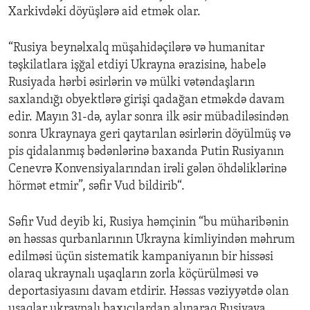
Xarkivdəki döyüşlərə aid etmək olar.
“Rusiya beynəlxalq müşahidəçilərə və humanitar
təşkilatlara işğal etdiyi Ukrayna ərazisinə, habelə
Rusiyada hərbi əsirlərin və mülki vətəndaşların
saxlandığı obyektlərə girişi qadağan etməkdə davam
edir. Mayın 31-də, aylar sonra ilk əsir mübadiləsindən
sonra Ukraynaya geri qaytarılan əsirlərin döyülmüş və
pis qidalanmış bədənlərinə baxanda Putin Rusiyanın
Cenevrə Konvensiyalarından irəli gələn öhdəliklərinə
hörmət etmir”, səfir Vud bildirib“.
Səfir Vud deyib ki, Rusiya həmçinin “bu müharibənin
ən həssas qurbanlarının Ukrayna kimliyindən məhrum
edilməsi üçün sistematik kampaniyanın bir hissəsi
olaraq ukraynalı uşaqların zorla köçürülməsi və
deportasiyasını davam etdirir. Həssas vəziyyətdə olan
uşaqlar ukraynalı baxıcılardan alınaraq Rusiyaya