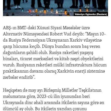
ENVIRONMENT AND HEALTH
IDEALS AND INSTITUTIONS
ABŞ-ın BMT-dəki Xüsusi Siyasi Məsələlər üzrə
Alternativ Nümayəndəsi Robert Vud deyib: “Mayın 10-
da Rusiya Federasiyası Ukraynanın Xarkiv vilayətinə
qarşı hücuma keçib. Dünya bundan sonra baş verən
dağıntıların şahidi olub. Rusiya raketləri yaşayış
binaları, ticarət mərkəzləri və kitab nəşri obyektlərini
vurub. Rusiyanın raketləri mülki infrastruktura hücum
praktikasının davamı olaraq Xarkivin enerji sisteminə
zərbələr endirib”.
Həqiqətən də may ayı Birləşmiş Millətlər Təşkilatının
məlumatına görə, 2023-cü ilin iyunundan bəri
Ukraynada dinc əhali arasında itkilərin sayına görə ən
ölümcül ay olub. Bu itkilərin yarıdan çoxunu