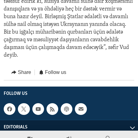
təəssüf edirik ki, Rusiya davamlı sülhə dair xoşməramlı
danışıqlara və ya öhdəliyə heç bir dəstək vermir və
buna hazır deyil. Birləşmiş Ştatlar ədalətli və davamlı
sülhə nail olmaq istəyən Ukraynanın yanında olacaq.
Biz bu işğalçı müharibənin qurbanları üçün ədalətə
çağırmaq və məsuliyyət daşıyanların cavabdehlik
daşıması üçün çalışmaqda davam edəcəyik”, səfir Vud
deyib.
Share
Follow us
FOLLOW US
EDITORIALS