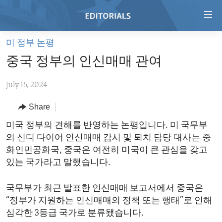
Accessibility
links
Skip
미 정부 논평
to
HOME
중국 정부의 인신매매 관여
main
VIDEO
content
July 15, 2024
RADIO
Skip
to
REGIONS
Share
main
TOPICS
AFRICA
미국 정부의 견해를 반영하는 논평입니다. 미 국무부
Navigation
의 신디 다이어 인신매매 감시 및 퇴치 담당 대사는 중
Skip
ARCHIVE
AMERICAS
HUMAN RIGHTS
화인민공화국, 중국은 여전히 미국이 큰 관심을 갖고
to
ABOUT US
ASIA
SECURITY AND DEFENSE
있는 국가라고 말했습니다.
Search
EUROPE
AID AND DEVELOPMENT
FOLLOW US
국무부가 최근 발표한 인신매매 보고서에서 중국은
MIDDLE EAST
DEMOCRACY AND GOVERNANCE
“정부가 지원하는 인신매매의 정책 또는 행태”로 인해
심각한 3등급 국가로 분류됐습니다.
ECONOMY AND TRADE