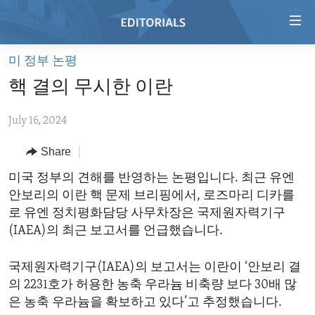
Accessibility
links
Skip
미 정부 논평
to
HOME
핵 결의 무시한 이란
main
VIDEO
content
July 16, 2024
RADIO
Skip
to
REGIONS
Share
main
TOPICS
AFRICA
미국 정부의 견해를 반영하는 논평입니다. 최근 유엔
Navigation
안보리의 이란 핵 문제 브리핑에서, 로즈마리 디카를
Skip
ARCHIVE
AMERICAS
HUMAN RIGHTS
로 유엔 정치평화담당 사무차장은 국제원자력기구
to
ABOUT US
ASIA
SECURITY AND DEFENSE
(IAEA)의 최근 보고서를 언급했습니다.
Search
EUROPE
AID AND DEVELOPMENT
FOLLOW US
국제원자력기구(IAEA)의 보고서는 이란이 ‘안보리 결
MIDDLE EAST
DEMOCRACY AND GOVERNANCE
의 2231호가 허용한 농축 우라늄 비축량 보다 30배 많
은 농축 우라늄을 확보하고 있다’고 추정했습니다.
ECONOMY AND TRADE