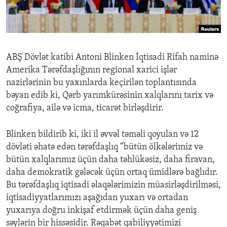
ENVIRONMENT AND HEALTH
IDEALS AND INSTITUTIONS
ABŞ Dövlət katibi Antoni Blinken İqtisadi Rifah naminə
Amerika Tərəfdaşlığının regional xarici işlər
nazirlərinin bu yaxınlarda keçirilən toplantısında
bəyan edib ki, Qərb yarımkürəsinin xalqlarını tarix və
coğrafiya, ailə və icma, ticarət birləşdirir.
Blinken bildirib ki, iki il əvvəl təməli qoyulan və 12
dövləti əhatə edən tərəfdaşlıq “bütün ölkələrimiz və
bütün xalqlarımız üçün daha təhlükəsiz, daha firavan,
daha demokratik gələcək üçün ortaq ümidlərə bağlıdır.
Bu tərəfdaşlıq iqtisadi əlaqələrimizin müasirləşdirilməsi,
iqtisadiyyatlarımızı aşağıdan yuxarı və ortadan
yuxarıya doğru inkişaf etdirmək üçün daha geniş
səylərin bir hissəsidir. Rəqabət qabiliyyətimizi