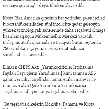
sərmayə qoyuruq" - deyə, Blinken əlavə edib.
Kosta Rika Amerika qitəsinin hər yerindən gələn işçiləri
kibertəhlükəsizlikdən süni intellektə qədər gələcəyin
yüksək texnologiyalı sahələrində daha rəqabətli olmağa
hazırlamaq üçün Mükəmməllik Mərkəzi yaradıb.
Birləşmiş Ştatlar, Kanada və Uruqvay bütün regionda
750 sahibkarı işə götürmək və öyrətmək üçün
sürətləndirici təsis edib.
Blinken CHIPS Aktı [Yarımkeçiricilər İstehsalına
Faydalı Təşviqlərin Yaradılması] kimi tanınan ABŞ
qanunvericiliyi tərəfindən təmin edilən maliyyə ilə
mümkün olan Qərb Yarımkürə Yarımkeçirici
Təşəbbüsü adlı yeni birgə təşəbbüsü elan edib.
"Bu təşəbbüs ölkələrin Meksika, Panama və Kosta