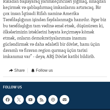
Rikadan başlayaraq yarımkeçiriciləri yığmaq, sınaqdan
keçirmək və qablaşdırmaq imkanlarını artıracaq. Bir
çox insan İqtisadi Rifah naminə Amerika
Tərəfdaşlığının işindən faydalanmağa hazırdır. Əgər biz
bu tərəfdaşlığın tam vədinə əməl etsək, düşünürəm ki,
ölkələrimizin istəklərini həyata keçirməyə kömək
etmək, onların demokratiyalarımıza inamını
gücləndirmək və daha ədalətli bir dövlət, hamı üçün
davamlı və firavan region qurmaq üçün tarixi
imkanımız var” - deyə, ABŞ Dövlət katibi bildirib.
Share
Follow us
FOLLOW US