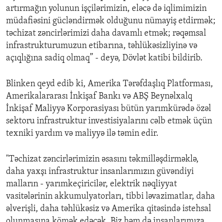
artırmağın yolunun işçilərimizin, eləcə də iqlimimizin
müdafiəsini gücləndirmək olduğunu nümayiş etdirmək;
təchizat zəncirlərimizi daha davamlı etmək; rəqəmsal
infrastrukturumuzun etibarına, təhlükəsizliyinə və
açıqlığına sadiq olmaq” - deyə, Dövlət katibi bildirib.
Blinken qeyd edib ki, Amerika Tərəfdaşlıq Platforması,
Amerikalararası İnkişaf Bankı və ABŞ Beynəlxalq
İnkişaf Maliyyə Korporasiyası bütün yarımkürədə özəl
sektoru infrastruktur investisiyalarını cəlb etmək üçün
texniki yardım və maliyyə ilə təmin edir.
"Təchizat zəncirlərimizin əsasını təkmilləşdirməklə,
daha yaxşı infrastruktur insanlarımızın güvəndiyi
malların - yarımkeçiricilər, elektrik nəqliyyat
vasitələrinin akkumulyatorları, tibbi ləvazimatlar, daha
əlverişli, daha təhlükəsiz və Amerika qitəsində istehsal
olunmasına kömək edəcək. Biz həm də insanlarımıza